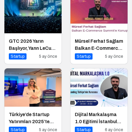
GTC 2026 Yarın
Mürsel Ferhat Sağlam
Başlıyor, Yann LeCun
Balkan E-Commerce
$1B Seed Aldı: AI
Summit’e Konuştu
Startup
5 ay önce
Startup
5 ay önce
Fonlama Çılgınlığı
Türkiye’de Startup
Dijital Markalaşma
Yatırımları 2025’te
1.0 Eğitimi İstanbul
1,4 Milyar Dolara
Üniversitesi’nde
Startup
5 ay önce
Startup
6 ay önce