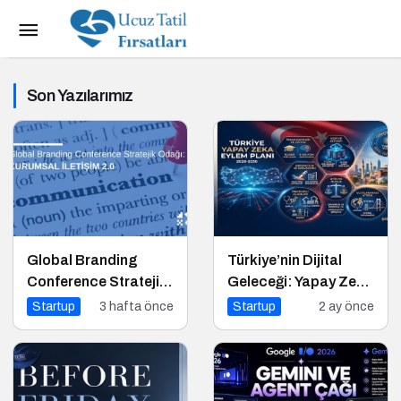
Son Yazılarımız
Global Branding
Türkiye’nin Dijital
Conference Stratejik
Geleceği: Yapay Zeka
Odağı: Kurumsal
Çağında “BİLGE”
Startup
3 hafta önce
Startup
2 ay önce
İletişim 2.0
Hamlesi