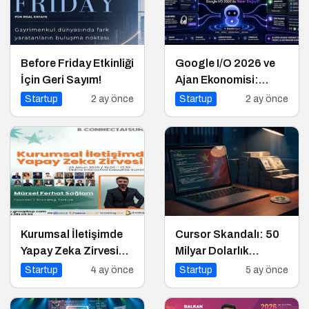
Before Friday Etkinliği
Google I/O 2026 ve
İçin Geri Sayım!
Ajan Ekonomisi:
Girişimcinin Yeni
Startup
2 ay önce
Startup
2 ay önce
Rakibi Arama Kutusu
Kurumsal İletişimde
Cursor Skandalı: 50
Yapay Zeka Zirvesi
Milyar Dolarlık
İçin Geri Sayım!
Startup Açık Kaynağı
Startup
4 ay önce
Startup
5 ay önce
Gizleyince Ne Oldu?