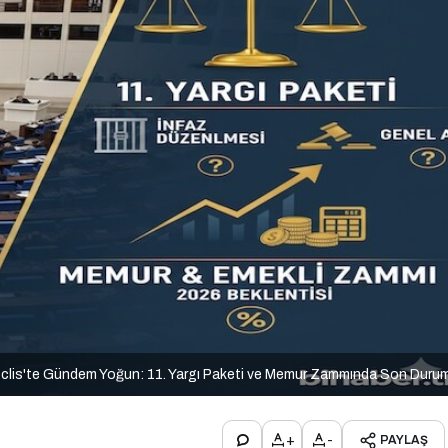
clis'te Gündem Yoğun: 11. Yargı Paketi ve Memur Zammında Son Duru
+
-
PAYLAŞ