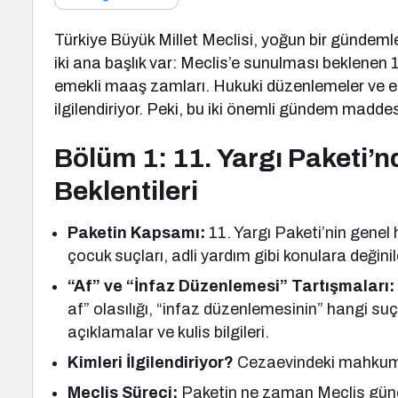
Türkiye Büyük Millet Meclisi, yoğun bir gündem
iki ana başlık var: Meclis’e sunulması beklenen 1
emekli maaş zamları. Hukuki düzenlemeler ve e
ilgilendiriyor. Peki, bu iki önemli gündem madde
Bölüm 1: 11. Yargı Paketi’n
Beklentileri
Paketin Kapsamı:
11. Yargı Paketi’nin genel h
çocuk suçları, adli yardım gibi konulara değinile
“Af” ve “İnfaz Düzenlemesi” Tartışmaları:
af” olasılığı, “infaz düzenlemesinin” hangi suç
açıklamalar ve kulis bilgileri.
Kimleri İlgilendiriyor?
Cezaevindeki mahkumlar
Meclis Süreci:
Paketin ne zaman Meclis günde