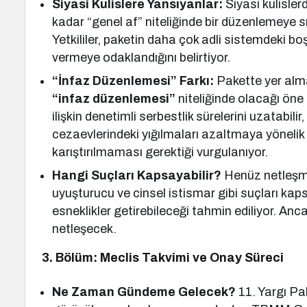
Siyasi Kulislere Yansıyanlar:
Siyasi kulisler
kadar “genel af” niteliğinde bir düzenlemeye s
Yetkililer, paketin daha çok adli sistemdeki b
vermeye odaklandığını belirtiyor.
“İnfaz Düzenlemesi” Farkı:
Pakette yer alm
“infaz düzenlemesi”
niteliğinde olacağı öne s
ilişkin denetimli serbestlik sürelerini uzatabilir
cezaevlerindeki yığılmaları azaltmaya yönelik t
karıştırılmaması gerektiği vurgulanıyor.
Hangi Suçları Kapsayabilir?
Henüz netleşmes
uyuşturucu ve cinsel istismar gibi suçları ka
esneklikler getirebileceği tahmin ediliyor. Anca
netleşecek.
3. Bölüm: Meclis Takvimi ve Onay Süreci
Ne Zaman Gündeme Gelecek?
11. Yargı Pa