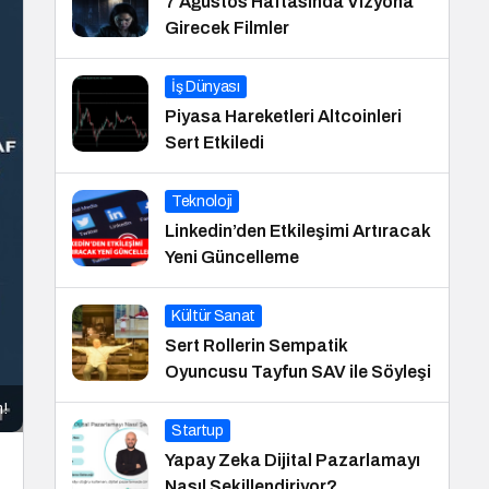
7 Ağustos Haftasında Vizyona
Girecek Filmler
İş Dünyası
Piyasa Hareketleri Altcoinleri
Sert Etkiledi
Teknoloji
Linkedin’den Etkileşimi Artıracak
Yeni Güncelleme
Kültür Sanat
Sert Rollerin Sempatik
Oyuncusu Tayfun SAV ile Söyleşi
m!
Startup
Yapay Zeka Dijital Pazarlamayı
Nasıl Şekillendiriyor?