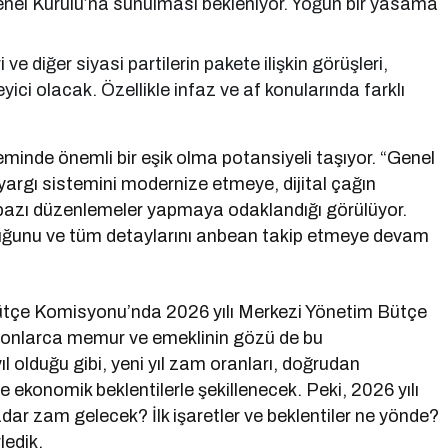
l Kurulu’na sunulması bekleniyor. Yoğun bir yasama
ve diğer siyasi partilerin pakete ilişkin görüşleri,
ici olacak. Özellikle infaz ve af konularında farklı
eminde önemli bir eşik olma potansiyeli taşıyor. “Genel
yargı sistemini modernize etmeye, dijital çağın
 bazı düzenlemeler yapmaya odaklandığı görülüyor.
uluğunu ve tüm detaylarını anbean takip etmeye devam
ütçe Komisyonu’nda 2026 yılı Merkezi Yönetim Bütçe
yonlarca memur ve emeklinin gözü de bu
 olduğu gibi, yeni yıl zam oranları, doğrudan
e ekonomik beklentilerle şekillenecek. Peki, 2026 yılı
r zam gelecek? İlk işaretler ve beklentiler ne yönde?
ledik.