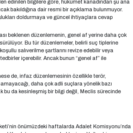
den edinilen bilgilere göre, hükümet kanadından şu ana
ıcak bakıldığına dair resmi bir açıklama bulunmuyor.
oşlukları doldurmaya ve güncel ihtiyaçlara cevap
ası beklenen düzenlemenin, genel af yerine daha çok
ürülüyor. Bu tür düzenlemeler, belirli suç tiplerine
, koşullu salıverilme şartlarını revize edebilir veya
edbirler içerebilir. Ancak bunun “genel af” ile
e de, infaz düzenlemesinin özellikle terör,
psamayacağı, daha çok adli suçlara yönelik bazı
k bu da kesinleşmiş bir bilgi değil, Meclis sürecinde
keti’nin önümüzdeki haftalarda Adalet Komisyonu’nda