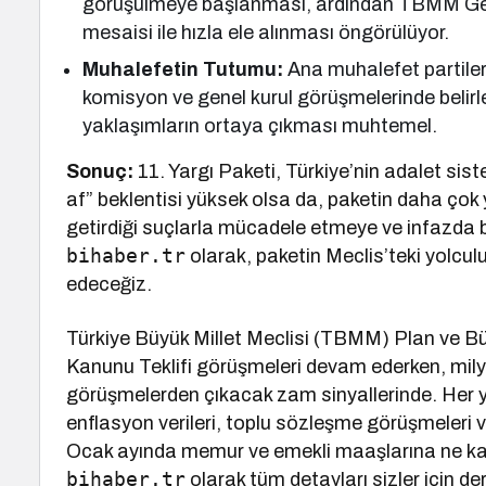
görüşülmeye başlanması, ardından TBMM Gene
mesaisi ile hızla ele alınması öngörülüyor.
Muhalefetin Tutumu:
Ana muhalefet partileri 
komisyon ve genel kurul görüşmelerinde belirley
yaklaşımların ortaya çıkması muhtemel.
Sonuç:
11. Yargı Paketi, Türkiye’nin adalet sist
af” beklentisi yüksek olsa da, paketin daha çok 
getirdiği suçlarla mücadele etmeye ve infazda
bihaber.tr
olarak, paketin Meclis’teki yolc
edeceğiz.
Türkiye Büyük Millet Meclisi (TBMM) Plan ve B
Kanunu Teklifi görüşmeleri devam ederken, mil
görüşmelerden çıkacak zam sinyallerinde. Her yıl
enflasyon verileri, toplu sözleşme görüşmeleri v
Ocak ayında memur ve emekli maaşlarına ne kada
bihaber.tr
olarak tüm detayları sizler için der