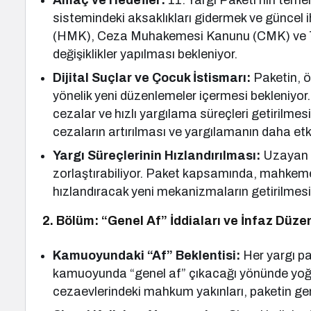
Amaç ve Hedefler:
11. Yargı Paketi’nin temel
sistemindeki aksaklıkları gidermek ve günce
(HMK), Ceza Muhakemesi Kanunu (CMK) ve T
değişiklikler yapılması bekleniyor.
Dijital Suçlar ve Çocuk İstismarı:
Paketin, ö
yönelik yeni düzenlemeler içermesi bekleniyor.
cezalar ve hızlı yargılama süreçleri getirilmes
cezaların artırılması ve yargılamanın daha etki
Yargı Süreçlerinin Hızlandırılması:
Uzayan y
zorlaştırabiliyor. Paket kapsamında, mahkemel
hızlandıracak yeni mekanizmaların getirilme
2. Bölüm: “Genel Af” İddiaları ve İnfaz Düz
Kamuoyundaki “Af” Beklentisi:
Her yargı pa
kamuoyunda “genel af” çıkacağı yönünde yoğun
cezaevlerindeki mahkum yakınları, paketin geni