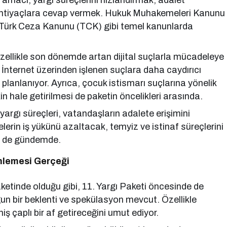
 amacı, yargı süreçlerini hızlandırmak, adalet
l ihtiyaçlara cevap vermek. Hukuk Muhakemeleri Kanunu
ürk Ceza Kanunu (TCK) gibi temel kanunlarda
zellikle son dönemde artan dijital suçlarla mücadeleye
 İnternet üzerinden işlenen suçlara daha caydırıcı
i planlanıyor. Ayrıca, çocuk istismarı suçlarına yönelik
n hale getirilmesi de paketin öncelikleri arasında.
argı süreçleri, vatandaşların adalete erişimini
erin iş yükünü azaltacak, temyiz ve istinaf süreçlerini
si de gündemde.
enlemesi Gerçeği
ketinde olduğu gibi, 11. Yargı Paketi öncesinde de
 bir beklenti ve spekülasyon mevcut. Özellikle
ş çaplı bir af getireceğini umut ediyor.