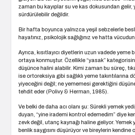
zaman bu kayıplar su ve kas dokusundan gelir, y
sürdürülebilir değildir.
Bir hafta boyunca yalnızca yeşil sebzelerle besl
hayatınız, psikolojik sağlığınız ve hatta vücudu
Ayrıca, kısıtlayıcı diyetlerin uzun vadede yeme 
ortaya konmuştur. Özellikle “yasak” kategorisine
düşünce halini alabilir. Kimi zaman bu süreç, t
ise ortoreksiya gibi sağlıklı yeme takıntılarına 
yiyeceğini değil; ne yememesi gerektiğini düşüne
tehdit eder (Polivy & Herman, 1985).
Ve belki de daha acı olanı şu: Sürekli yemek yed
duyan, “yine irademi kontrol edemedim” diye kend
zevk değil, utanç kaynağı haline geliyor. Yeme
benlik saygısını düşürüyor ve bireylerin kendine