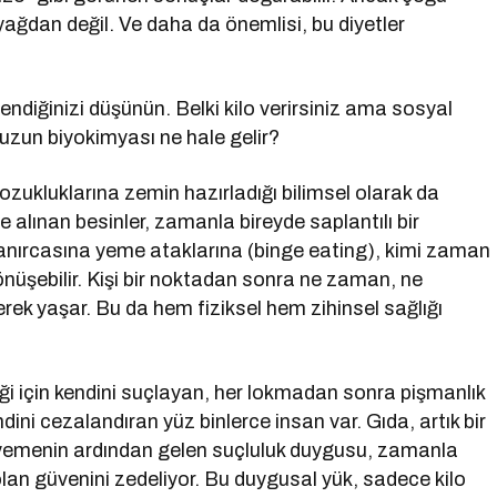
ağdan değil. Ve daha da önemlisi, bu diyetler
endiğinizi düşünün. Belki kilo verirsiniz ama sosyal
nuzun biyokimyası ne hale gelir?
bozukluklarına zemin hazırladığı bilimsel olarak da
 alınan besinler, zamanla bireyde saplantılı bir
ıkanırcasına yeme ataklarına (binge eating), kimi zaman
dönüşebilir. Kişi bir noktadan sonra ne zaman, ne
rek yaşar. Bu da hem fiziksel hem zihinsel sağlığı
iği için kendini suçlayan, her lokmadan sonra pişmanlık
ini cezalandıran yüz binlerce insan var. Gıda, artık bir
k yemenin ardından gelen suçluluk duygusu, zamanla
 olan güvenini zedeliyor. Bu duygusal yük, sadece kilo