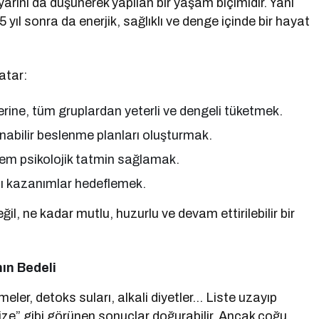
yarını da düşünerek yapılan bir yaşam biçimidir. Yani
 yıl sonra da enerjik, sağlıklı ve denge içinde bir hayat
atar:
erine, tüm gruplardan yeterli ve dengeli tüketmek.
nabilir beslenme planları oluşturmak.
hem psikolojik tatmin sağlamak.
cı kazanımlar hedeflemek.
ğil, ne kadar mutlu, huzurlu ve devam ettirilebilir bir
ın Bedeli
nmeler, detoks suları, alkali diyetler… Liste uzayıp
cize” gibi görünen sonuçlar doğurabilir. Ancak çoğu