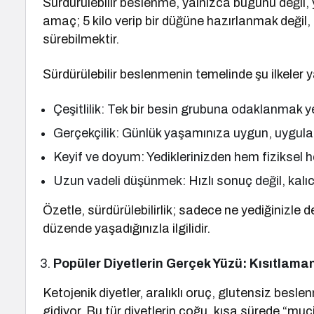
Sürdürülebilir beslenme, yalnızca bugünü değil, 
amaç; 5 kilo verip bir düğüne hazırlanmak değil, 5
sürebilmektir.
Sürdürülebilir beslenmenin temelinde şu ilkeler y
Çeşitlilik: Tek bir besin grubuna odaklanmak y
Gerçekçilik: Günlük yaşamınıza uygun, uygula
Keyif ve doyum: Yediklerinizden hem fiziksel 
Uzun vadeli düşünmek: Hızlı sonuç değil, kalı
Özetle, sürdürülebilirlik; sadece ne yediğinizle de
düzende yaşadığınızla ilgilidir.
Popüler Diyetlerin Gerçek Yüzü: Kısıtlaman
Ketojenik diyetler, aralıklı oruç, glutensiz besle
gidiyor. Bu tür diyetlerin çoğu, kısa sürede “mu