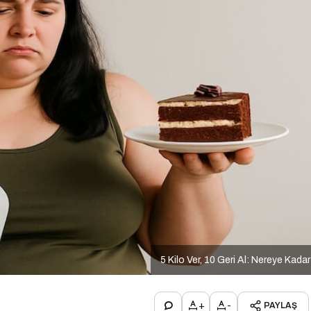
5 Kilo Ver, 10 Geri Al: Nereye Kada
+
-
PAYLAŞ