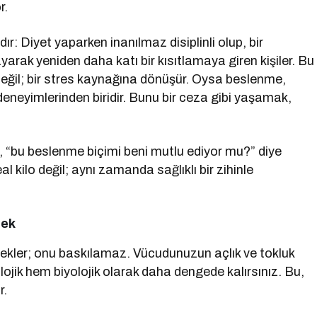
r.
ır: Diyet yaparken inanılmaz disiplinli olup, bir
arak yeniden daha katı bir kısıtlamaya giren kişiler. Bu
aç değil; bir stres kaynağına dönüşür. Oysa beslenme,
neyimlerinden biridir. Bunu bir ceza gibi yaşamak,
il, “bu beslenme biçimi beni mutlu ediyor mu?” diye
 kilo değil; aynı zamanda sağlıklı bir zihinle
mek
tekler; onu baskılamaz. Vücudunuzun açlık ve tokluk
lojik hem biyolojik olarak daha dengede kalırsınız. Bu,
r.