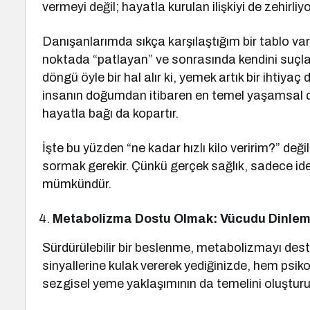
vermeyi değil; hayatla kurulan ilişkiyi de zehirliyo
Danışanlarımda sıkça karşılaştığım bir tablo vard
noktada “patlayan” ve sonrasında kendini suçlay
döngü öyle bir hal alır ki, yemek artık bir ihtiy
insanın doğumdan itibaren en temel yaşamsal de
hayatla bağı da kopartır.
İşte bu yüzden “ne kadar hızlı kilo veririm?” değ
sormak gerekir. Çünkü gerçek sağlık, sadece ideal
mümkündür.
Metabolizma Dostu Olmak: Vücudu Dinle
Sürdürülebilir bir beslenme, metabolizmayı des
sinyallerine kulak vererek yediğinizde, hem psiko
sezgisel yeme yaklaşımının da temelini oluşturu