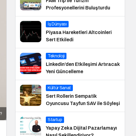
FAM Trip ile Turizm
Profesyonellerini Buluşturdu
İş Dünyası
Piyasa Hareketleri Altcoinleri
Sert Etkiledi
Teknoloji
Linkedin’den Etkileşimi Artıracak
Yeni Güncelleme
Kültür Sanat
Sert Rollerin Sempatik
Oyuncusu Tayfun SAV ile Söyleşi
r?
Startup
Yapay Zeka Dijital Pazarlamayı
Nasıl Şekillendiriyor?