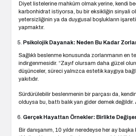
Diyet listelerine mahkûm olmak yerine, kendi b
karbonhidrat istiyorsa, bu bir eksikliğin sinyali ol
yetersizliğinin ya da duygusal boşlukların işareti 
yapmaktır.
Psikolojik Dayanak: Neden Bu Kadar Zorla
Sağlıklı beslenme konusunda zorlanmanın en tem
indirgenmesidir. “Zayıf olursam daha güzel oluru
düşünceler, süreci yalnızca estetik kaygıya ba
yakıtıdır.
Sürdürülebilir beslenmenin bir parçası da, kendin
olduysa bu, battı balık yan gider demek değildir.
Gerçek Hayattan Örnekler: Birlikte Değişe
Bir danışanım, 10 yıldır neredeyse her ay başka 