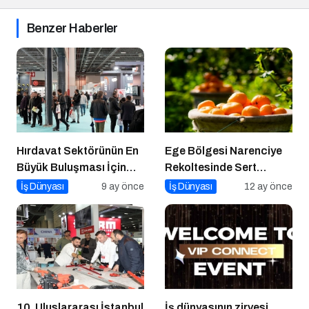
Benzer Haberler
Hırdavat Sektörünün En
Ege Bölgesi Narenciye
Büyük Buluşması İçin
Rekoltesinde Sert
İstanbul Hazır!
Düşüş: Üretim Yüzde 34
İş Dünyası
9 ay önce
İş Dünyası
12 ay önce
Azaldı
10. Uluslararası İstanbul
İş dünyasının zirvesi