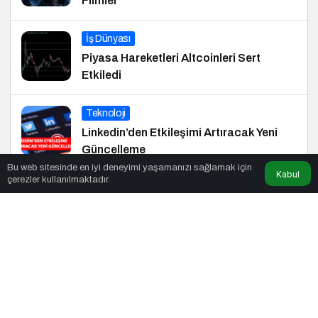
Filmler
İş Dünyası
Piyasa Hareketleri Altcoinleri Sert
Etkiledi
Teknoloji
Linkedin’den Etkileşimi Artıracak Yeni
Güncelleme
Bu web sitesinde en iyi deneyimi yaşamanızı sağlamak için
Kabul
çerezler kullanılmaktadır.
Kültür Sanat
Sert Rollerin Sempatik Oyuncusu Tayfun
SAV ile Söyleşi
Startup
Yapay Zeka Dijital Pazarlamayı Nasıl
Şekillendiriyor?