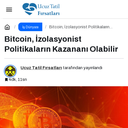
Brand Finance Global 500 (2024) Raporu
Yayımlandı!
Paylaş
Yorum Yap
Bitcoin, İzolasyonist Politikaların
İş Dünyası
Kazananı Olabilir
Bitcoin, İzolasyonist
Politikaların Kazananı Olabilir
Ucuz Tatil Fırsatları
tarafından yayınlandı
4dk, 11sn