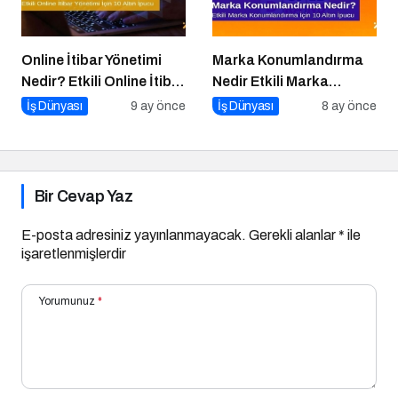
Online İtibar Yönetimi
Marka Konumlandırma
Nedir? Etkili Online İtibar
Nedir Etkili Marka
Yönetimi İçin 10 Altın
Konumlandırma İçin 10
İş Dünyası
9 ay önce
İş Dünyası
8 ay önce
İpucu
Altın İpucu
Bir Cevap Yaz
E-posta adresiniz yayınlanmayacak.
Gerekli alanlar
*
ile
işaretlenmişlerdir
Yorumunuz
*