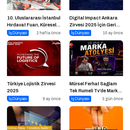
10. Uluslararası İstanbul
Digital Impact Ankara
Hırdavat Fuarı, Küresel
Zirvesi 2025 İçin Geri
Ticaretin Yeni Merkezi
Sayım!
İş Dünyası
2 hafta önce
İş Dünyası
10 ay önce
Olmaya Hazırlanıyor
Türkiye Lojistik Zirvesi
Mürsel Ferhat Sağlam
2025
Tek Rumeli Tv’de Marka
Atölyesi Programına
İş Dünyası
9 ay önce
İş Dünyası
3 gün önce
Konuk Oldu