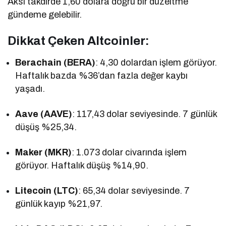
Aksi takdirde 1,60 dolara doğru bir düzeltme
gündeme gelebilir.
Dikkat Çeken Altcoinler:
Berachain (BERA)
: 4,30 dolardan işlem görüyor.
Haftalık bazda %36’dan fazla değer kaybı
yaşadı.
Aave (AAVE)
: 117,43 dolar seviyesinde. 7 günlük
düşüş %25,34.
Maker (MKR)
: 1.073 dolar civarında işlem
görüyor. Haftalık düşüş %14,90.
Litecoin (LTC)
: 65,34 dolar seviyesinde. 7
günlük kayıp %21,97.