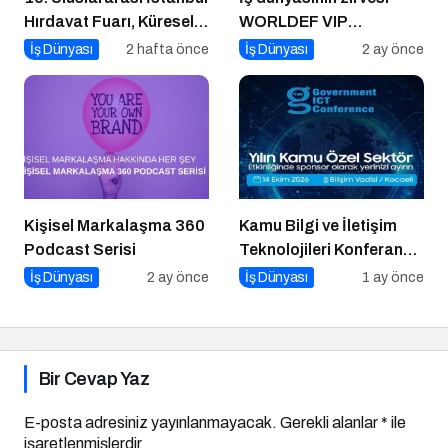
Hırdavat Fuarı, Küresel
WORLDEF VIP
Ticaretin Yeni Merkezi
Connect’te buluştu
İş Dünyası
2 hafta önce
İş Dünyası
2 ay önce
Olmaya Hazırlanıyor
Kişisel Markalaşma 360
Kamu Bilgi ve İletişim
Podcast Serisi
Teknolojileri Konferansı
2026 İçin Geri Sayım!
İş Dünyası
2 ay önce
İş Dünyası
1 ay önce
Bir Cevap Yaz
E-posta adresiniz yayınlanmayacak.
Gerekli alanlar
*
ile
işaretlenmişlerdir