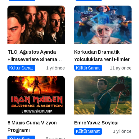
TLC, Ağustos Ayında
Korkudan Dramatik
Filmseverlere Sinema
Yolculuklara Yeni Filmler
Dolu Akşamlar Sunuyor
Kültür Sanat
1 yıl önce
Kültür Sanat
11 ay önce
8 Mayıs Cuma Vizyon
Emre Yavuz Söyleşi
Programı
Kültür Sanat
1 yıl önce
Kültür Sanat
3 ay önce