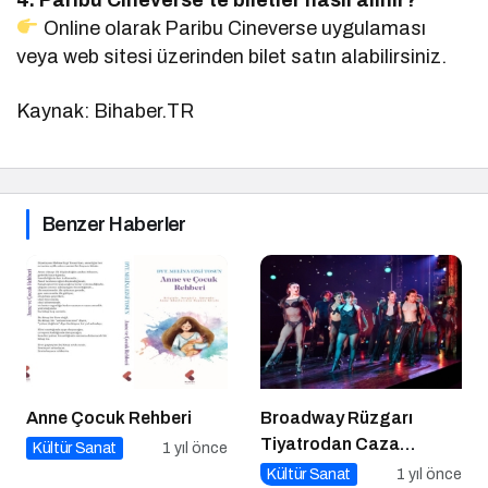
Online olarak Paribu Cineverse uygulaması
veya web sitesi üzerinden bilet satın alabilirsiniz.
Kaynak: Bihaber.TR
Benzer Haberler
Anne Çocuk Rehberi
Broadway Rüzgarı
Tiyatrodan Caza
Kültür Sanat
1 yıl önce
Dopdolu Bir Program
Kültür Sanat
1 yıl önce