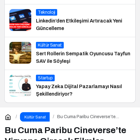
Teknoloji
Linkedin’den Etkileşimi Artıracak Yeni
Güncelleme
Kültür Sanat
Sert Rollerin Sempatik Oyuncusu Tayfun
SAV ile Söyleşi
Startup
Yapay Zeka Dijital Pazarlamayı Nasıl
Şekillendiriyor?
Bu Cuma Paribu Cineverse’te
Kültür Sanat
Vizyona Girecek Filmler
Bu Cuma Paribu Cineverse’te