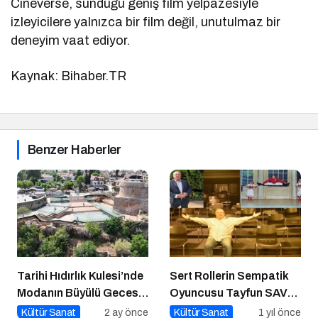
Cineverse, sunduğu geniş film yelpazesiyle
izleyicilere yalnızca bir film değil, unutulmaz bir
deneyim vaat ediyor.
Kaynak: Bihaber.TR
Benzer Haberler
Tarihi Hıdırlık Kulesi’nde
Sert Rollerin Sempatik
Modanın Büyülü Gecesi:
Oyuncusu Tayfun SAV
Cihan Nacar Defilesi
ile Söyleşi
Kültür Sanat
2 ay önce
Kültür Sanat
1 yıl önce