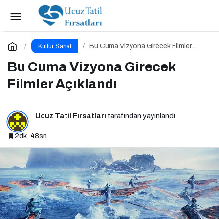
Bu Cuma Paribu Cineverse’te Vizyona Girecek
Filmler
Paylaş
Yorum Yap
Bu Cuma Vizyona Girecek Filmler
Kültür Sanat
Açıklandı
Bu Cuma Vizyona Girecek
Filmler Açıklandı
Ucuz Tatil Fırsatları
tarafından yayınlandı
2dk, 48sn