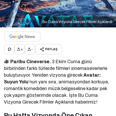
Bu Cuma Vizyona Girecek Filmler Açıklandı
+
-
PAYLAŞ
Paribu Cineverse
, 3 Ekim Cuma günü
birbirinden farklı türlerde filmleri sinemaseverlerle
buluşturuyor. Yeniden vizyona girecek
Avatar:
Suyun Yolu
’nun yanı sıra, animasyondan korkuya,
romantik komediden müzik belgeseline kadar pek
çok yapım gösterimde olacak. İşte Bu Cuma
Vizyona Girecek Filmler Açıklandı haberimiz!
Bu Hafta Vizyonda Öne Çıkan