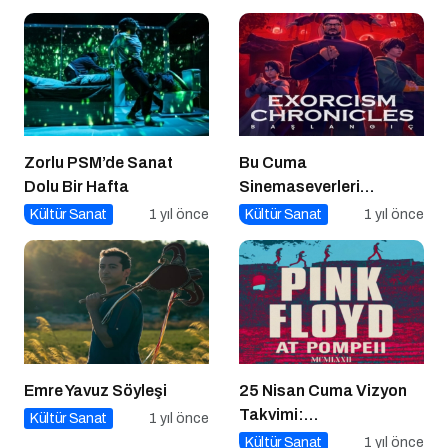
Zorlu PSM’de Sanat
Bu Cuma
Dolu Bir Hafta
Sinemaseverleri
Bekleyen Yepyeni Filmler!
Kültür Sanat
1 yıl önce
Kültür Sanat
1 yıl önce
Emre Yavuz Söyleşi
25 Nisan Cuma Vizyon
Takvimi:
Kültür Sanat
1 yıl önce
Sinemaseverleri
Kültür Sanat
1 yıl önce