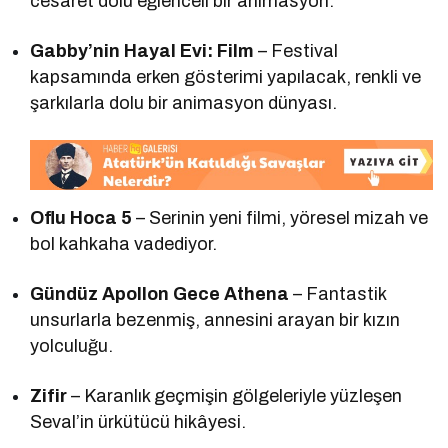
cesaret dolu eğlenceli bir animasyon.
Gabby’nin Hayal Evi: Film
– Festival
kapsamında erken gösterimi yapılacak, renkli ve
şarkılarla dolu bir animasyon dünyası.
Oflu Hoca 5
– Serinin yeni filmi, yöresel mizah ve
bol kahkaha vadediyor.
Gündüz Apollon Gece Athena
– Fantastik
unsurlarla bezenmiş, annesini arayan bir kızın
yolculuğu.
Zifir
– Karanlık geçmişin gölgeleriyle yüzleşen
Seval’in ürkütücü hikâyesi.