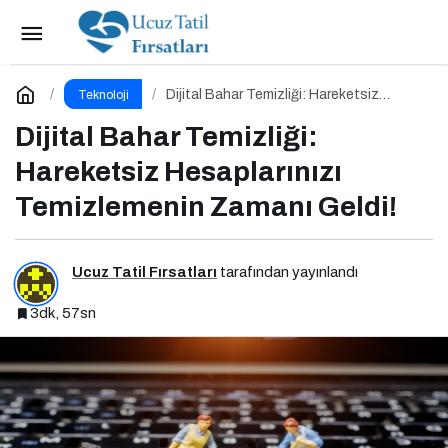
Android Telefonlar İçin En İyi Güvenlik
Uygulamaları
Paylaş
Yorum Yap
Dijital Bahar Temizliği: Hareketsiz
Teknoloji
Hesaplarınızı Temizlemenin Zamanı
Geldi!
Dijital Bahar Temizliği:
Hareketsiz Hesaplarınızı
Temizlemenin Zamanı Geldi!
Ucuz Tatil Fırsatları
tarafından yayınlandı
3dk, 57sn