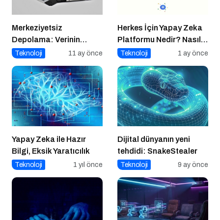
Merkeziyetsiz
Herkes İçin Yapay Zeka
Depolama: Verinin
Platformu Nedir? Nasıl
Geleceği Web3 ile
Kullanılır?
Teknoloji
11 ay önce
Teknoloji
1 ay önce
Şekilleniyor
Yapay Zeka ile Hazır
Dijital dünyanın yeni
Bilgi, Eksik Yaratıcılık
tehdidi: SnakeStealer
Teknoloji
1 yıl önce
Teknoloji
9 ay önce