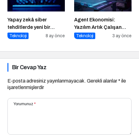
Yapay zekâ siber
Agent Ekonomisi:
tehditlerde yeni bir
Yazılım Artık Çalışan
dönemi başlatıyor
Gibi ‘Görev’ Alıyor
Teknoloji
8 ay önce
Teknoloji
3 ay önce
Bir Cevap Yaz
E-posta adresiniz yayınlanmayacak.
Gerekli alanlar
*
ile
işaretlenmişlerdir
Yorumunuz
*