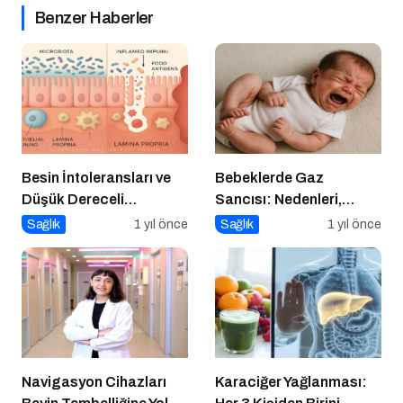
Benzer Haberler
Besin İntoleransları ve
Bebeklerde Gaz
Düşük Dereceli
Sancısı: Nedenleri,
Enflamasyonun Kronik
Belirtileri ve Etkili
Sağlık
1 yıl önce
Sağlık
1 yıl önce
Hastalıklara Etkisi
Çözümler
Navigasyon Cihazları
Karaciğer Yağlanması: