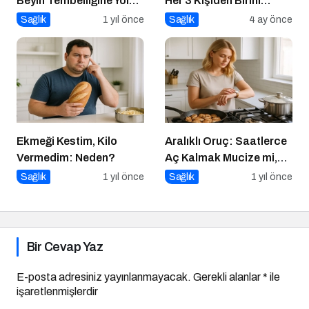
Beyin Tembelliğine Yol
Her 3 Kişiden Birini
Açıyor mu?
Tehdit Eden “Sessiz”
Sağlık
1 yıl önce
Sağlık
4 ay önce
Salgın
Ekmeği Kestim, Kilo
Aralıklı Oruç: Saatlerce
Vermedim: Neden?
Aç Kalmak Mucize mi,
Geçici Bir Trend Mi?
Sağlık
1 yıl önce
Sağlık
1 yıl önce
Bir Cevap Yaz
E-posta adresiniz yayınlanmayacak.
Gerekli alanlar
*
ile
işaretlenmişlerdir