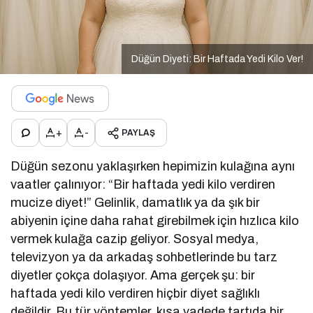
Düğün Diyeti: Bir Haftada Yedi Kilo Ver!
+
-
PAYLAŞ
Düğün sezonu yaklaşırken hepimizin kulağına aynı
vaatler çalınıyor: “Bir haftada yedi kilo verdiren
mucize diyet!” Gelinlik, damatlık ya da şık bir
abiyenin içine daha rahat girebilmek için hızlıca kilo
vermek kulağa cazip geliyor. Sosyal medya,
televizyon ya da arkadaş sohbetlerinde bu tarz
diyetler çokça dolaşıyor. Ama gerçek şu: bir
haftada yedi kilo verdiren hiçbir diyet sağlıklı
değildir. Bu tür yöntemler, kısa vadede tartıda bir