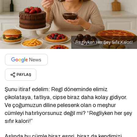
Regliyken Her Şey Sıfır Kalori!
PAYLAŞ
Şunu itiraf edelim: Regl döneminde elimiz
çikolataya, tatlıya, cipse biraz daha kolay gidiyor.
Ve çoğumuzun diline pelesenk olan o meşhur
cümleyi hatırlıyorsunuz değil mi? “Regliyken her şey
sıfır kalori!”
Aslında bu cümle biraz espri, biraz da kendimizi