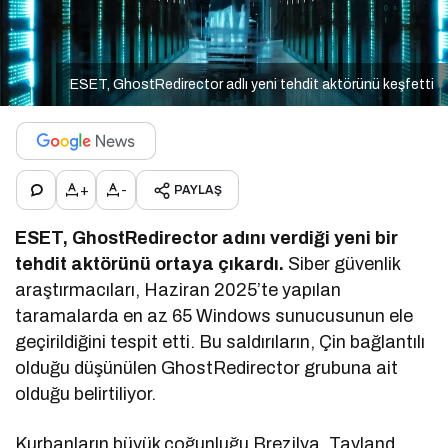
ESET, GhostRedirector adlı yeni tehdit aktörünü keşfetti
+
-
PAYLAŞ
ESET, GhostRedirector adını verdiği yeni bir
tehdit aktörünü ortaya çıkardı.
Siber güvenlik
araştırmacıları, Haziran 2025’te yapılan
taramalarda en az 65 Windows sunucusunun ele
geçirildiğini tespit etti. Bu saldırıların, Çin bağlantılı
olduğu düşünülen GhostRedirector grubuna ait
olduğu belirtiliyor.
Kurbanların büyük çoğunluğu Brezilya, Tayland,