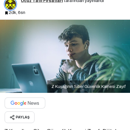
Ucuz Tatil Fırsatları
tarafından yayınlandı
2dk, 6sn
Z Kuşağının Siber Güvenlik Karnesi Zayıf
PAYLAŞ