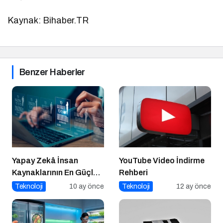
Kaynak: Bihaber.TR
Benzer Haberler
Yapay Zekâ İnsan
YouTube Video İndirme
Kaynaklarının En Güçlü
Rehberi
Stratejik Ortağına
Teknoloji
10 ay önce
Teknoloji
12 ay önce
Dönüşüyor