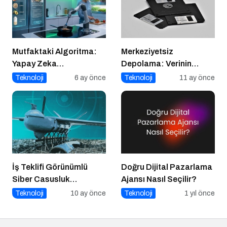
Mutfaktaki Algoritma:
Merkeziyetsiz
Yapay Zeka
Depolama: Verinin
Gastronomiyi Nasıl
Geleceği Web3 ile
Teknoloji
6 ay önce
Teknoloji
11 ay önce
Yeniden Programlıyor?
Şekilleniyor
İş Teklifi Görünümlü
Doğru Dijital Pazarlama
Siber Casusluk
Ajansı Nasıl Seçilir?
Operasyonu
Teknoloji
10 ay önce
Teknoloji
1 yıl önce