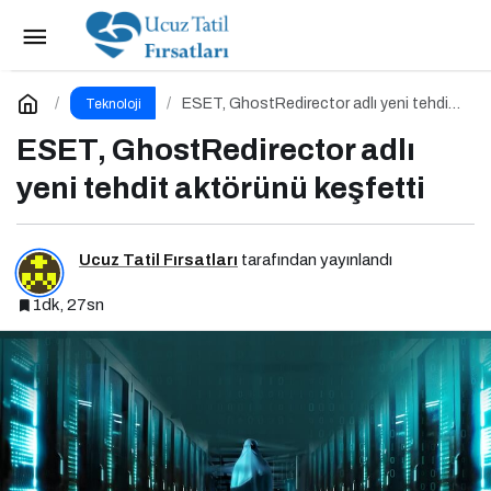
Z Kuşağının Siber Güvenlik Karnesi Zayıf
Paylaş
Yorum Yap
ESET, GhostRedirector adlı yeni tehdit
Teknoloji
aktörünü keşfetti
ESET, GhostRedirector adlı
yeni tehdit aktörünü keşfetti
Ucuz Tatil Fırsatları
tarafından yayınlandı
1dk, 27sn