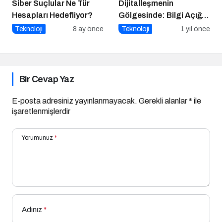
Siber Suçlular Ne Tür
Dijitalleşmenin
Hesapları Hedefliyor?
Gölgesinde: Bilgi Açığı
Büyüyor mu?
Teknoloji
8 ay önce
Teknoloji
1 yıl önce
Bir Cevap Yaz
E-posta adresiniz yayınlanmayacak.
Gerekli alanlar
*
ile
işaretlenmişlerdir
Yorumunuz
*
Adınız
*