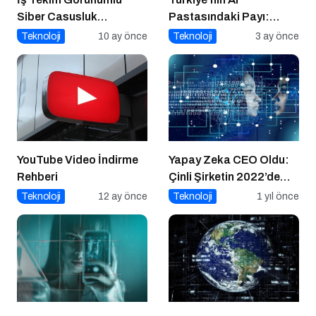
Siber Casusluk
Pastasındaki Payı:
Operasyonu
Üretici mi, Tüketici mi?
Teknoloji
10 ay önce
Teknoloji
3 ay önce
YouTube Video İndirme
Yapay Zeka CEO Oldu:
Rehberi
Çinli Şirketin 2022’de
Attığı Adım Yeniden
Teknoloji
12 ay önce
Teknoloji
1 yıl önce
Gündemde