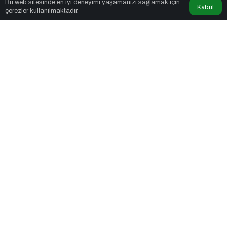
Bu web sitesinde en iyi deneyimi yaşamanızı sağlamak için
Kabul
Ucuz Tatil Fırsatları
tarafından yayınlandı
çerezler kullanılmaktadır.
4dk, 33sn
Butik Oteller İçin Önemli Tavsiyeler: Dijitali Etkin Kullanın
PAYLAŞ