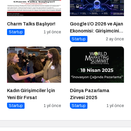
Charm Talks Başlıyor!
Google I/O 2026 ve Ajan
Ekonomisi: Girişimcinin
Startup
1 yıl önce
Yeni Rakibi Arama
Startup
2 ay önce
Kutusu
Kadın Girişimciler İçin
Dünya Pazarlama
Yeni Bir Fırsat
Zirvesi 2025
Startup
1 yıl önce
Startup
1 yıl önce