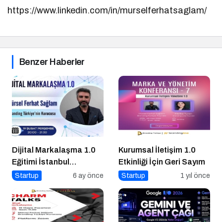
https://www.linkedin.com/in/murselferhatsaglam/
Benzer Haberler
Dijital Markalaşma 1.0
Kurumsal İletişim 1.0
Eğitimi İstanbul
Etkinliği İçin Geri Sayım
Üniversitesi’nde
Startup
6 ay önce
Startup
1 yıl önce
Gerçekleşti!