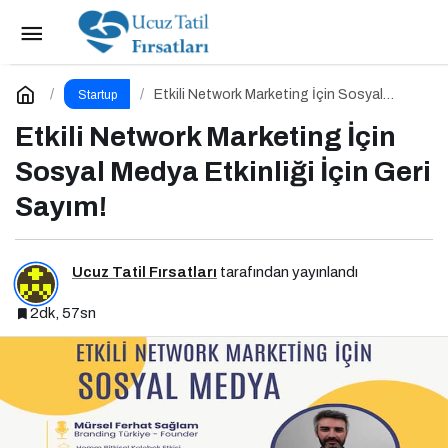
Butik Oteller İçin Önemli Tavsiyeler: Dijitali
Etkin Kullanın
Paylaş
Yorum Yap
Etkili Network Marketing İçin Sosyal
Startup
Medya Etkinliği İçin Geri Sayım!
Etkili Network Marketing İçin
Sosyal Medya Etkinliği İçin Geri
Sayım!
Ucuz Tatil Fırsatları
tarafından yayınlandı
2dk, 57sn