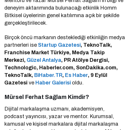
Mentoru ve Yazar Mürsel Ferhat Sağlam’ın bilgi ve
deneyim aktarımında bulunacağı etkinlik Homm
Bitkisel üyelerinin genel katılımına açık bir şekilde
gerçekleştirilecek.
Birçok öncü markanın desteklediği etkinliğin medya
partnerleri ise
Startup Gazetesi
, TeknoTalk,
Franchise Market Türkiye, Medya Takip
Merkezi,
Güzel Antalya
, PR Atölye Dergisi,
Technologic, Haberler.com, SonDakika.com,
TeknoTalk,
BiHaber.TR
,
Es Haber
, 9 Eylül
Gazetesi
ve
Haber Galerisi
oldu.
Mürsel Ferhat Sağlam Kimdir?
Dijital markalaşma uzmanı, akademisyen,
podcast yayıncısı, yazar ve mentor. Kurumsal,
kamusal ve kişisel markalara dijital markalaşma