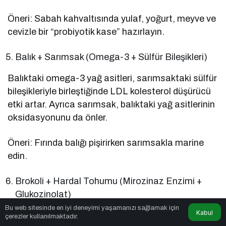
Öneri: Sabah kahvaltısında yulaf, yoğurt, meyve ve
cevizle bir “probiyotik kase” hazırlayın.
Balık + Sarımsak (Omega-3 + Sülfür Bileşikleri)
Balıktaki omega-3 yağ asitleri, sarımsaktaki sülfür
bileşikleriyle birleştiğinde LDL kolesterol düşürücü
etki artar. Ayrıca sarımsak, balıktaki yağ asitlerinin
oksidasyonunu da önler.
Öneri: Fırında balığı pişirirken sarımsakla marine
edin.
Brokoli + Hardal Tohumu (Mirozinaz Enzimi +
Glukozinolat)
Bu web sitesinde en iyi deneyimi yaşamanızı sağlamak için
Kabul
Brokoli, kanser koruyucu bileşikler (sülforafan)
çerezler kullanılmaktadır.