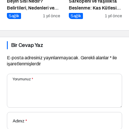
Beyin Sisi Nedir?
Sarkopeni ve Yaşlılıkta
Belirtileri, Nedenleri ve
Beslenme: Kas Kütlesi
Korunma Yolları
Nasıl Korunur?
Sağlık
1 yıl önce
Sağlık
1 yıl önce
Bir Cevap Yaz
E-posta adresiniz yayınlanmayacak.
Gerekli alanlar
*
ile
işaretlenmişlerdir
Yorumunuz
*
Adınız
*