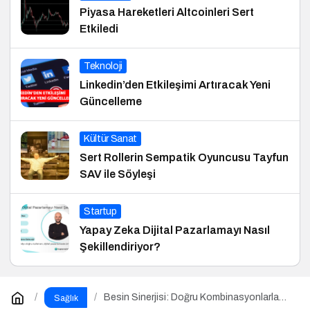
Piyasa Hareketleri Altcoinleri Sert
Etkiledi
Teknoloji
Linkedin’den Etkileşimi Artıracak Yeni
Güncelleme
Kültür Sanat
Sert Rollerin Sempatik Oyuncusu Tayfun
SAV ile Söyleşi
Startup
Yapay Zeka Dijital Pazarlamayı Nasıl
Şekillendiriyor?
Besin Sinerjisi: Doğru Kombinasyonlarla
Sağlık
Besinlerin Gücünü Artırın