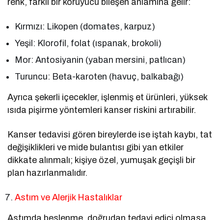
renk, farklı bir koruyucu bileşen anlamına gelir:
Kırmızı: Likopen (domates, karpuz)
Yeşil: Klorofil, folat (ıspanak, brokoli)
Mor: Antosiyanin (yaban mersini, patlıcan)
Turuncu: Beta-karoten (havuç, balkabağı)
Ayrıca şekerli içecekler, işlenmiş et ürünleri, yüksek
ısıda pişirme yöntemleri kanser riskini artırabilir.
Kanser tedavisi gören bireylerde ise iştah kaybı, tat
değişiklikleri ve mide bulantısı gibi yan etkiler
dikkate alınmalı; kişiye özel, yumuşak geçişli bir
plan hazırlanmalıdır.
Astım ve Alerjik Hastalıklar
Astımda beslenme, doğrudan tedavi edici olmasa