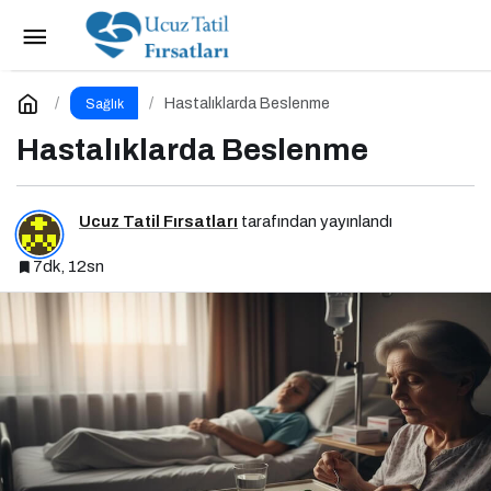
Besin Sinerjisi: Doğru Kombinasyonlarla
Besinlerin Gücünü Artırın
Paylaş
Yorum Yap
Hastalıklarda Beslenme
Sağlık
Hastalıklarda Beslenme
Ucuz Tatil Fırsatları
tarafından yayınlandı
7dk, 12sn