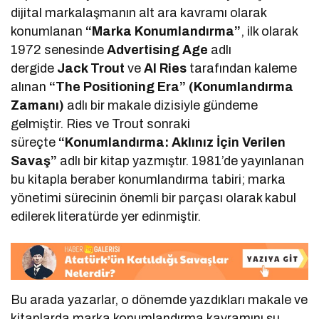
dijital markalaşmanın alt ara kavramı olarak
konumlanan
“Marka Konumlandırma”
, ilk olarak
1972 senesinde
Advertising Age
adlı
dergide
Jack Trout
ve
Al Ries
tarafından kaleme
alınan
“The Positioning Era” (Konumlandırma
Zamanı)
adlı bir makale dizisiyle gündeme
gelmiştir. Ries ve Trout sonraki
süreçte
“Konumlandırma: Aklınız İçin Verilen
Savaş”
adlı bir kitap yazmıştır. 1981’de yayınlanan
bu kitapla beraber konumlandırma tabiri; marka
yönetimi sürecinin önemli bir parçası olarak kabul
edilerek literatürde yer edinmiştir.
Bu arada yazarlar, o dönemde yazdıkları makale ve
kitaplarda marka konumlandırma kavramını şu