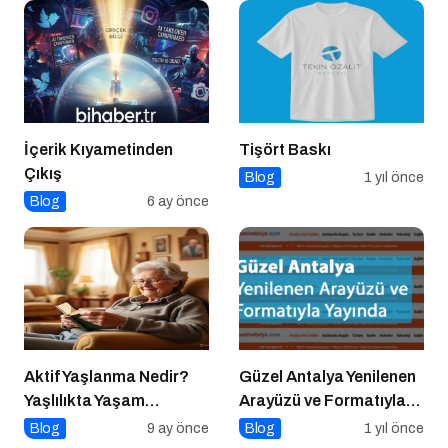
İçerik Kıyametinden
Tişört Baskı
Çıkış
Blog
1 yıl önce
Blog
6 ay önce
Aktif Yaşlanma Nedir?
Güzel Antalya Yenilenen
Yaşlılıkta Yaşam
Arayüzü ve Formatıyla
Kalitesini Artırmanın
Yayında
Blog
9 ay önce
Blog
1 yıl önce