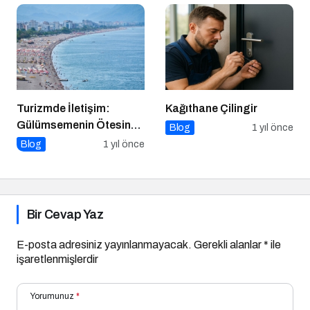
Altın Kuralları
Turizmde İletişim:
Kağıthane Çilingir
Gülümsemenin Ötesinde
Blog
1 yıl önce
Bir Sanat
Blog
1 yıl önce
Bir Cevap Yaz
E-posta adresiniz yayınlanmayacak.
Gerekli alanlar
*
ile
işaretlenmişlerdir
Yorumunuz
*