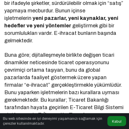
bir ifadeyle şirketler, sürdürülebilir olmak için “satış”
yapmaya mecburdur. Bunun içinse
işletmelerin
yeni pazarlar, yeni kaynaklar, yeni
hedefler ve yeni yöntemler
geliştirmek gibi bir
sorumlulukları vardır. E-ihracat bunların başında
gelmektedir.
Buna göre; dijitalleşmeyle birlikte değişen ticari
dinamikler neticesinde ticaret operasyonunu
çevrimiçi ortama taşıyan, bunu da global
pazarlarda faaliyet göstermek üzere yapan
firmalar “e-ihracat” gerçekleştirmekle yükümlüdür.
Bunu yaparken işletmelerin bazı kurallara uyması
gerekmektedir. Bu kurallar; Ticaret Bakanlığı
tarafından hayata geçirilen E-Ticaret Bilgi Sistemi
platformunda
E-İhracatta Temel
Bu web sitesinde en iyi deneyimi yaşamanızı sağlamak için
Kabul
Kurallar
başlığıyla yayınlanmıştır.
çerezler kullanılmaktadır.