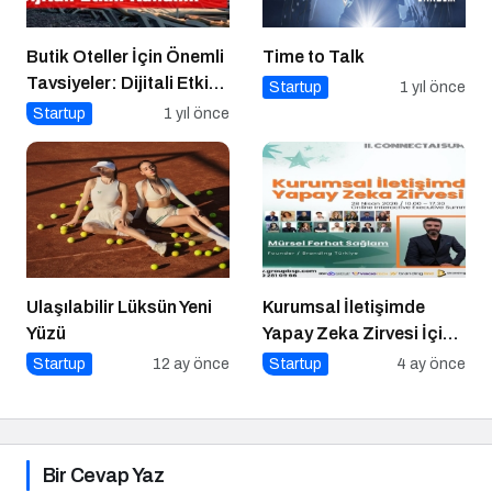
Butik Oteller İçin Önemli
Time to Talk
Tavsiyeler: Dijitali Etkin
Startup
1 yıl önce
Kullanın
Startup
1 yıl önce
Ulaşılabilir Lüksün Yeni
Kurumsal İletişimde
Yüzü
Yapay Zeka Zirvesi İçin
Geri Sayım!
Startup
12 ay önce
Startup
4 ay önce
Bir Cevap Yaz