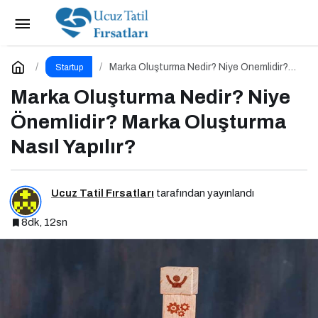
E-İhracat Yönetimi Nedir? Niye Önemlidir?
Nasıl Yapılır?
Paylaş
Yorum Yap
Marka Oluşturma Nedir? Niye Önemlidir?
Startup
Marka Oluşturma Nasıl Yapılır?
Marka Oluşturma Nedir? Niye
Önemlidir? Marka Oluşturma
Nasıl Yapılır?
Ucuz Tatil Fırsatları
tarafından yayınlandı
8dk, 12sn