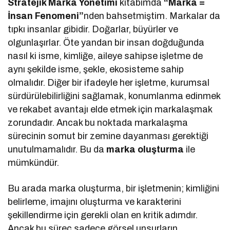
Stratejik Marka Yönetimi
kitabımda
“Marka =
İnsan
Fenomeni”
nden bahsetmiştim. Markalar da
tıpkı insanlar gibidir. Doğarlar, büyürler ve
olgunlaşırlar. Öte yandan bir insan doğduğunda
nasıl ki isme, kimliğe, aileye sahipse işletme de
aynı şekilde isme, şekle, ekosisteme sahip
olmalıdır. Diğer bir ifadeyle her işletme, kurumsal
sürdürülebilirliğini sağlamak, konumlanma edinmek
ve rekabet avantajı elde etmek için markalaşmak
zorundadır. Ancak bu noktada markalaşma
sürecinin somut bir zemine dayanması gerektiği
unutulmamalıdır. Bu da
marka oluşturma
ile
mümkündür.
Bu arada marka oluşturma, bir işletmenin; kimliğini
belirleme, imajını oluşturma ve karakterini
şekillendirme için gerekli olan en kritik adımdır.
Ancak bu süreç sadece görsel unsurların