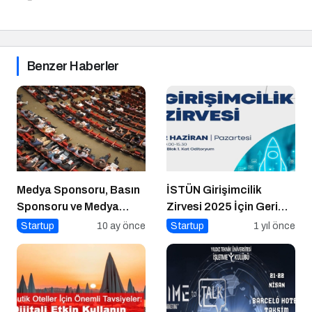
Benzer Haberler
Medya Sponsoru, Basın
İSTÜN Girişimcilik
Sponsoru ve Medya
Zirvesi 2025 İçin Geri
Partneri Ne Demek?
Sayım
Startup
10 ay önce
Startup
1 yıl önce