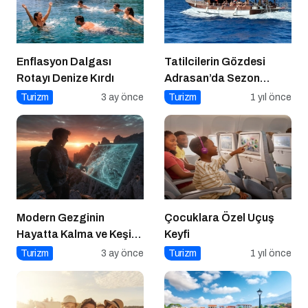
Enflasyon Dalgası
Tatilcilerin Gözdesi
Rotayı Denize Kırdı
Adrasan’da Sezon
Açıldı!
Turizm
3 ay önce
Turizm
1 yıl önce
Modern Gezginin
Çocuklara Özel Uçuş
Hayatta Kalma ve Keşif
Keyfi
Rehberi
Turizm
3 ay önce
Turizm
1 yıl önce