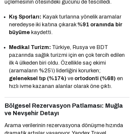
üçlemesinin ötesindeki gücünü de tescilledi.
Kış Sporları:
Kayak turlarına yönelik aramalar
neredeyse iki katına çıkarak
%91 oranında bir
büyüme
kaydetti.
Medikal Turizm:
Türkiye, Rusya ve BDT
pazarında sağlık turizmi için en çok tercih edilen
ilk 4 ülkeden biri oldu. Özellikle saç ekimi
(aramaların %25’i) liderliğini korurken;
geleneksel tıp (%174)
ve
ortodonti (%68)
en
hızlı ivme kazanan alanlar olarak öne çıktı.
Bölgesel Rezervasyon Patlaması: Muğla
ve Nevşehir Detayı
Arama verilerinin rezervasyona dönüşme hızında
dramatik artışlar yaşanıyor. Yandex Travel