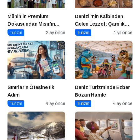
Münih’in Premium
Denizli’nin Kalbinden
Dokusundan Mısır’ın
Gelen Lezzet: Çamlık
Tarihi Derinliğine
Denizli Kebapçısı
Turizm
2 ay önce
Turizm
1 yıl önce
Sınırların Ötesine İlk
Deniz Turizminde Ezber
Adım
Bozan Hamle
Turizm
4 ay önce
Turizm
4 ay önce