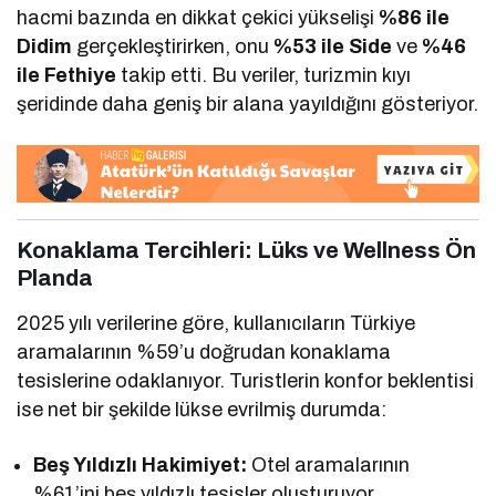
hacmi bazında en dikkat çekici yükselişi
%86 ile
Didim
gerçekleştirirken, onu
%53 ile Side
ve
%46
ile Fethiye
takip etti. Bu veriler, turizmin kıyı
şeridinde daha geniş bir alana yayıldığını gösteriyor.
Konaklama Tercihleri: Lüks ve Wellness Ön
Planda
2025 yılı verilerine göre, kullanıcıların Türkiye
aramalarının %59’u doğrudan konaklama
tesislerine odaklanıyor. Turistlerin konfor beklentisi
ise net bir şekilde lükse evrilmiş durumda:
Beş Yıldızlı Hakimiyet:
Otel aramalarının
%61’ini beş yıldızlı tesisler oluşturuyor.