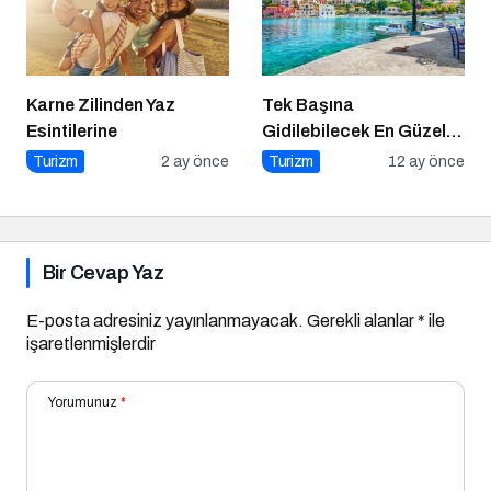
Karne Zilinden Yaz
Tek Başına
Esintilerine
Gidilebilecek En Güzel
Tatil Yerleri
Turizm
2 ay önce
Turizm
12 ay önce
Bir Cevap Yaz
E-posta adresiniz yayınlanmayacak.
Gerekli alanlar
*
ile
işaretlenmişlerdir
Yorumunuz
*