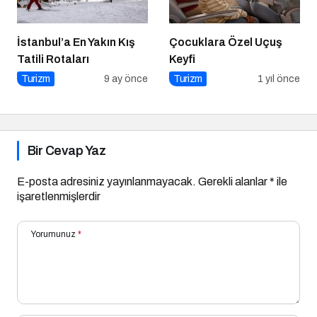
İstanbul’a En Yakın Kış
Çocuklara Özel Uçuş
Tatili Rotaları
Keyfi
Turizm
9 ay önce
Turizm
1 yıl önce
Bir Cevap Yaz
E-posta adresiniz yayınlanmayacak.
Gerekli alanlar
*
ile
işaretlenmişlerdir
Yorumunuz
*