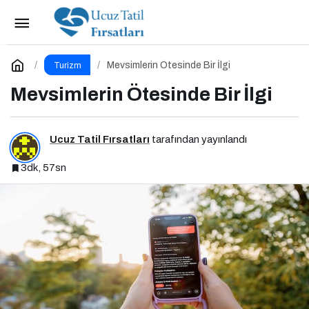
Antalya’dan Bavyera’nın Kalbine Yeni Kapı
Paylaş
Yorum Yap
Mevsimlerin Ötesinde Bir İlgi
Turizm
Mevsimlerin Ötesinde Bir İlgi
Ucuz Tatil Fırsatları
tarafından yayınlandı
3dk, 57sn