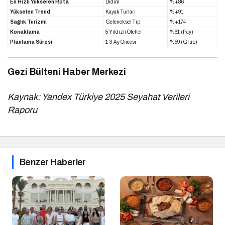
En Hızlı Yükselen Rota
Didim
%+86
Yükselen Trend
Kayak Turları
%+91
Sağlık Turizmi
Geleneksel Tıp
%+174
Konaklama
5 Yıldızlı Oteller
%61 (Pay)
Planlama Süresi
1-3 Ay Öncesi
%59 (Grup)
Gezi Bülteni Haber Merkezi
Kaynak: Yandex Türkiye 2025 Seyahat Verileri
Raporu
Benzer Haberler