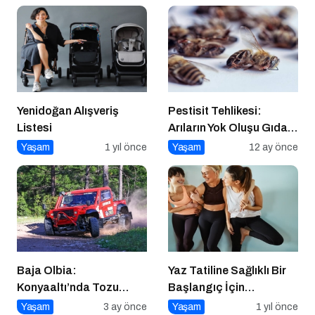
Yenidoğan Alışveriş
Pestisit Tehlikesi:
Listesi
Arıların Yok Oluşu Gıda
Zincirini Çökertiyor!
Yaşam
1 yıl önce
Yaşam
12 ay önce
Baja Olbia:
Yaz Tatiline Sağlıklı Bir
Konyaaltı’nda Tozu
Başlangıç İçin
Dumana Katan
Beslenme
Yaşam
3 ay önce
Yaşam
1 yıl önce