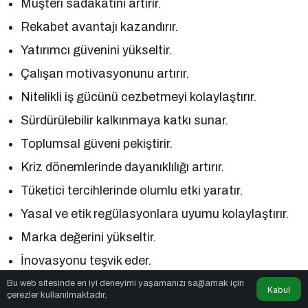
Müşteri sadakatini artırır.
Rekabet avantajı kazandırır.
Yatırımcı güvenini yükseltir.
Çalışan motivasyonunu artırır.
Nitelikli iş gücünü cezbetmeyi kolaylaştırır.
Sürdürülebilir kalkınmaya katkı sunar.
Toplumsal güveni pekiştirir.
Kriz dönemlerinde dayanıklılığı artırır.
Tüketici tercihlerinde olumlu etki yaratır.
Yasal ve etik regülasyonlara uyumu kolaylaştırır.
Marka değerini yükseltir.
İnovasyonu teşvik eder.
Paydaş ilişkilerini güçlendirir.
Bu web sitesinde en iyi deneyimi yaşamanızı sağlamak için
Kabul
çerezler kullanılmaktadır.
Uzun vadede finansal performansa katkı sağlar.