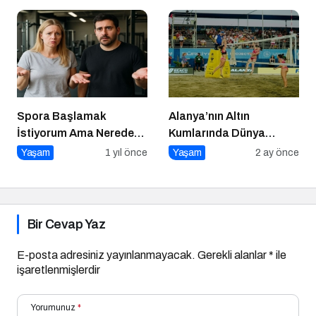
Mücadele
Spora Başlamak
Alanya’nın Altın
İstiyorum Ama Nereden
Kumlarında Dünya
Başlayacağımı
Sahnesi
Yaşam
1 yıl önce
Yaşam
2 ay önce
Bilmiyorum!
Bir Cevap Yaz
E-posta adresiniz yayınlanmayacak.
Gerekli alanlar
*
ile
işaretlenmişlerdir
Yorumunuz
*