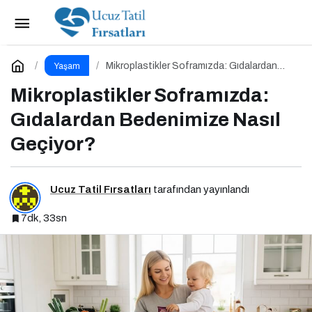
Kurumsal Sosyal Sorumluluk Nedir? Niye
Önemlidir? Kurumsal Sosyal Sorumluluk Nasıl Yapılır?
Paylaş
Yorum Yap
Mikroplastikler Soframızda: Gıdalardan
Yaşam
Bedenimize Nasıl Geçiyor?
Mikroplastikler Soframızda:
Gıdalardan Bedenimize Nasıl
Geçiyor?
Ucuz Tatil Fırsatları
tarafından yayınlandı
7dk, 33sn