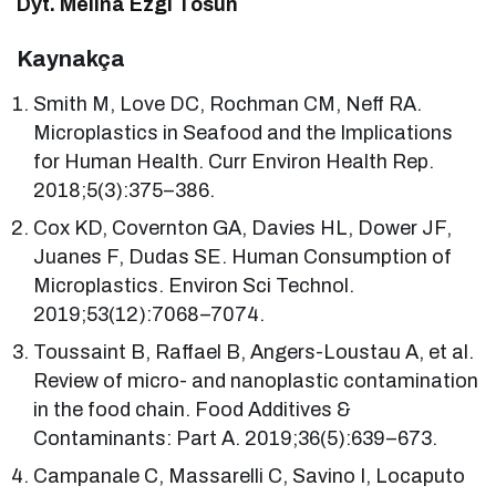
Dyt. Melina Ezgi Tosun
Kaynakça
Smith M, Love DC, Rochman CM, Neff RA.
Microplastics in Seafood and the Implications
for Human Health. Curr Environ Health Rep.
2018;5(3):375–386.
Cox KD, Covernton GA, Davies HL, Dower JF,
Juanes F, Dudas SE. Human Consumption of
Microplastics. Environ Sci Technol.
2019;53(12):7068–7074.
Toussaint B, Raffael B, Angers-Loustau A, et al.
Review of micro- and nanoplastic contamination
in the food chain. Food Additives &
Contaminants: Part A. 2019;36(5):639–673.
Campanale C, Massarelli C, Savino I, Locaputo