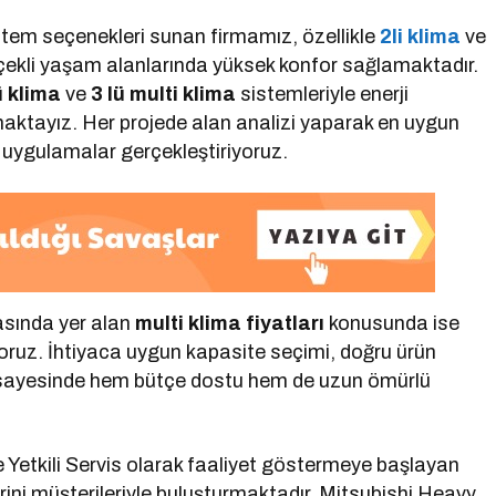
sistem seçenekleri sunan firmamız, özellikle
2li klima
ve
çekli yaşam alanlarında yüksek konfor sağlamaktadır.
ü klima
ve
3 lü multi klima
sistemleriyle enerji
ktayız. Her projede alan analizi yaparak en uygun
n uygulamalar gerçekleştiriyoruz.
asında yer alan
multi klima fiyatları
konusunda ise
oruz. İhtiyaca uygun kapasite seçimi, doğru ürün
 sayesinde hem bütçe dostu hem de uzun ömürlü
e Yetkili Servis olarak faaliyet göstermeye başlayan
rini müşterileriyle buluşturmaktadır. Mitsubishi Heavy