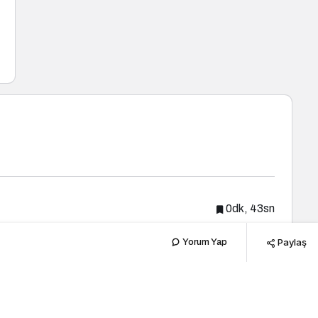
0dk, 43sn
Paylaş
Yorum Yap
Popüler Haberler
Yeni Haberler
Turizm