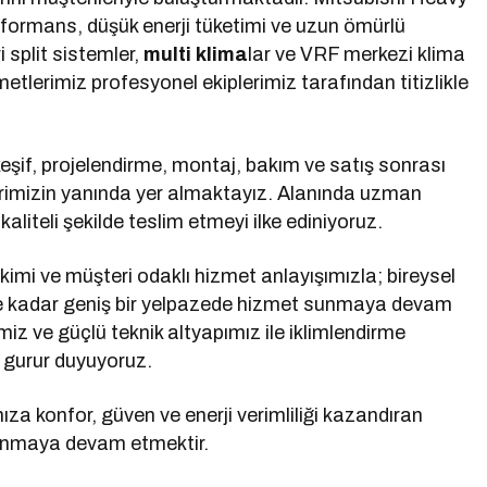
ormans, düşük enerji tüketimi ve uzun ömürlü
i split sistemler,
multi klima
lar ve VRF merkezi klima
etlerimiz profesyonel ekiplerimiz tarafından titizlikle
keşif, projelendirme, montaj, bakım ve satış sonrası
erimizin yanında yer almaktayız. Alanında uzman
aliteli şekilde teslim etmeyi ilke ediniyoruz.
kimi ve müşteri odaklı hizmet anlayışımızla; bireysel
ere kadar geniş bir yelpazede hizmet sunmaya devam
imiz ve güçlü teknik altyapımız ile iklimlendirme
 gurur duyuyoruz.
za konfor, güven ve enerji verimliliği kazandıran
 sunmaya devam etmektir.