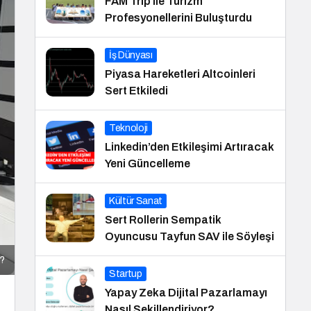
FAM Trip ile Turizm
Profesyonellerini Buluşturdu
İş Dünyası
Piyasa Hareketleri Altcoinleri
Sert Etkiledi
Teknoloji
Linkedin’den Etkileşimi Artıracak
Yeni Güncelleme
Kültür Sanat
Sert Rollerin Sempatik
Oyuncusu Tayfun SAV ile Söyleşi
r?
Startup
Yapay Zeka Dijital Pazarlamayı
Nasıl Şekillendiriyor?