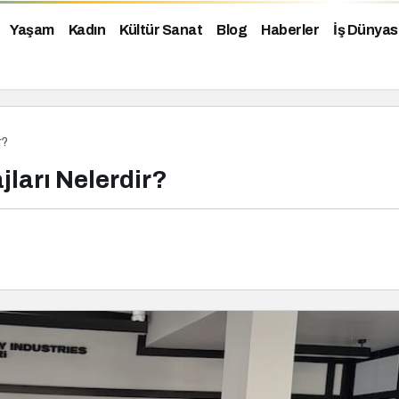
Yaşam
Kadın
Kültür Sanat
Blog
Haberler
İş Dünyas
r?
jları Nelerdir?