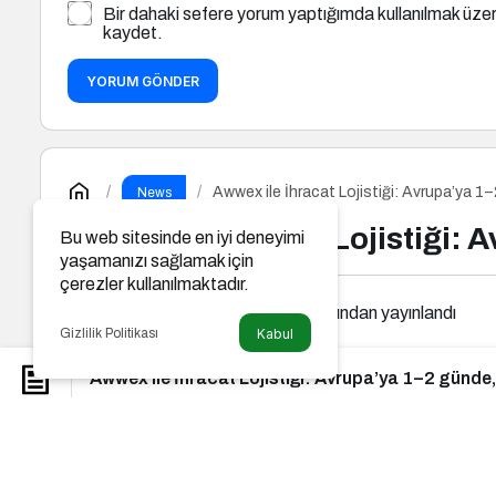
Bir dahaki sefere yorum yaptığımda kullanılmak üzer
kaydet.
YORUM GÖNDER
Awwex ile İhracat Lojistiği: Avrupa’ya 1
News
Awwex ile İhracat Lojistiği: 
Bu web sitesinde en iyi deneyimi
yaşamanızı sağlamak için
çerezler kullanılmaktadır.
Ucuz Tatil Fırsatları
tarafından yayınlandı
Gizlilik Politikası
Kabul
Awwex ile İhracat Lojistiği: Avrupa’ya 1–2 günde