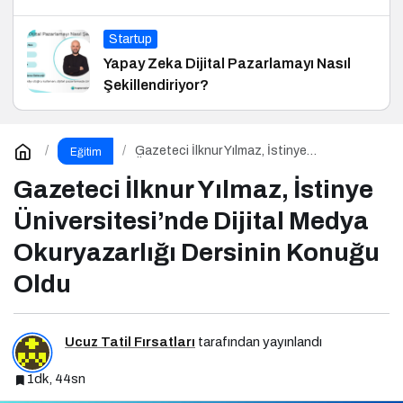
Startup
Yapay Zeka Dijital Pazarlamayı Nasıl
Şekillendiriyor?
Gazeteci İlknur Yılmaz, İstinye
Eğitim
Üniversitesi’nde Dijital Medya Okuryazarlığı
Dersinin Konuğu Oldu
Gazeteci İlknur Yılmaz, İstinye
Üniversitesi’nde Dijital Medya
Okuryazarlığı Dersinin Konuğu
Oldu
Ucuz Tatil Fırsatları
tarafından yayınlandı
1dk, 44sn