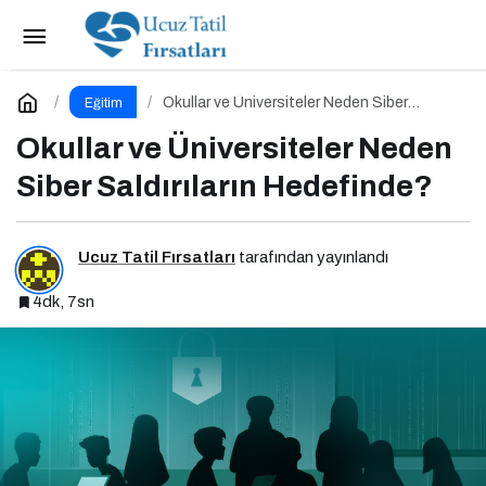
Gazeteci İlknur Yılmaz, İstinye Üniversitesi’nde
Dijital Medya Okuryazarlığı Dersinin Konuğu Oldu
Paylaş
Yorum Yap
Okullar ve Üniversiteler Neden Siber
Eğitim
Saldırıların Hedefinde?
Okullar ve Üniversiteler Neden
Siber Saldırıların Hedefinde?
Ucuz Tatil Fırsatları
tarafından yayınlandı
4dk, 7sn