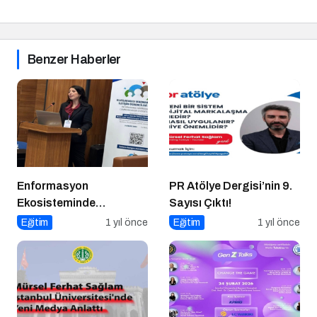
Benzer Haberler
Enformasyon
PR Atölye Dergisi’nin 9.
Ekosisteminde
Sayısı Çıktı!
Dezenformasyon ve
Eğitim
1 yıl önce
Eğitim
1 yıl önce
Çözüm Arayışları