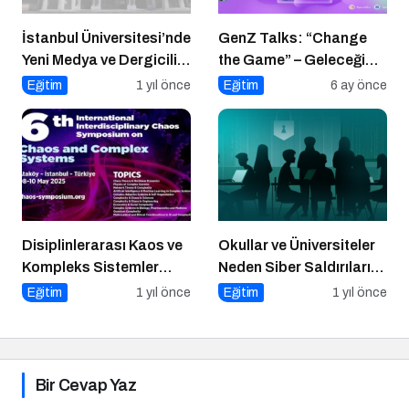
İstanbul Üniversitesi’nde
GenZ Talks: “Change
Yeni Medya ve Dergicilik
the Game” – Geleceği
Konuşuldu
Tasarlayanlar Sahne
Eğitim
1 yıl önce
Eğitim
6 ay önce
Alıyor!
Disiplinlerarası Kaos ve
Okullar ve Üniversiteler
Kompleks Sistemler
Neden Siber Saldırıların
Sempozyumu İçin Geri
Hedefinde?
Eğitim
1 yıl önce
Eğitim
1 yıl önce
Sayım!
Bir Cevap Yaz