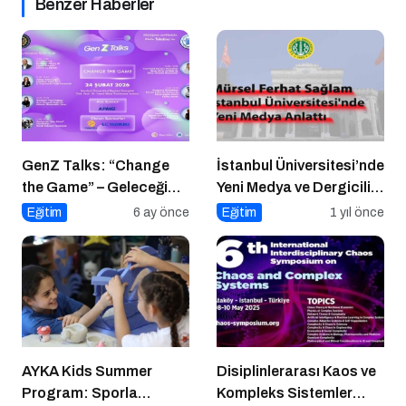
Benzer Haberler
GenZ Talks: “Change
İstanbul Üniversitesi’nde
the Game” – Geleceği
Yeni Medya ve Dergicilik
Tasarlayanlar Sahne
Konuşuldu
Eğitim
6 ay önce
Eğitim
1 yıl önce
Alıyor!
AYKA Kids Summer
Disiplinlerarası Kaos ve
Program: Sporla
Kompleks Sistemler