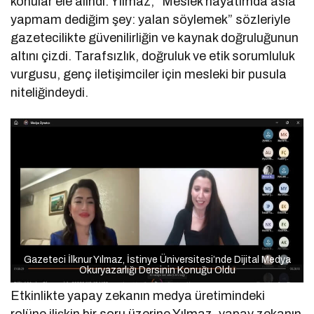
konular ele alındı. Yılmaz, “Meslek hayatımda asla
yapmam dediğim şey: yalan söylemek” sözleriyle
gazetecilikte güvenilirliğin ve kaynak doğruluğunun
altını çizdi. Tarafsızlık, doğruluk ve etik sorumluluk
vurgusu, genç iletişimciler için mesleki bir pusula
niteliğindeydi.
Gazeteci İlknur Yılmaz, İstinye Üniversitesi’nde Dijital Medya
Okuryazarlığı Dersinin Konuğu Oldu
Etkinlikte yapay zekanın medya üretimindeki
rolüne ilişkin bir soru üzerine Yılmaz, yapay zekanın