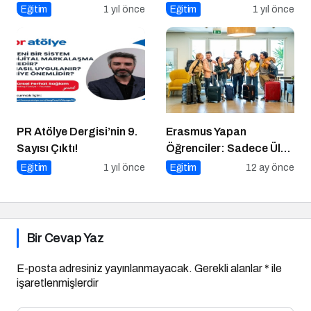
Geleceğe Yönelik Bir
Sempozyumu İçin Geri
Eğitim
1 yıl önce
Eğitim
1 yıl önce
Başlangıç!
Sayım!
PR Atölye Dergisi’nin 9.
Erasmus Yapan
Sayısı Çıktı!
Öğrenciler: Sadece Ülke
Değil, Bakış Açısı da
Eğitim
1 yıl önce
Eğitim
12 ay önce
Değişiyor
Bir Cevap Yaz
E-posta adresiniz yayınlanmayacak.
Gerekli alanlar
*
ile
işaretlenmişlerdir