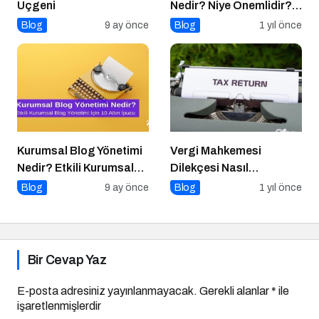
Üçgeni
Nedir? Niye Önemlidir?
Online İtibar Yönetimi
Blog
9 ay önce
Blog
1 yıl önce
Nasıl Uygulanır?
Kurumsal Blog Yönetimi
Vergi Mahkemesi
Nedir? Etkili Kurumsal
Dilekçesi Nasıl
Blog Yönetimi için 10
Hazırlanır?
Blog
9 ay önce
Blog
1 yıl önce
Altın İpucu
Bir Cevap Yaz
E-posta adresiniz yayınlanmayacak.
Gerekli alanlar
*
ile
işaretlenmişlerdir