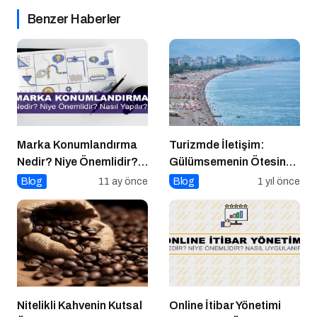
Benzer Haberler
Marka Konumlandırma
Turizmde İletişim:
Nedir? Niye Önemlidir?
Gülümsemenin Ötesinde
Nasıl Yapılır?
Bir Sanat
Blog
11 ay önce
Blog
1 yıl önce
Nitelikli Kahvenin Kutsal
Online İtibar Yönetimi