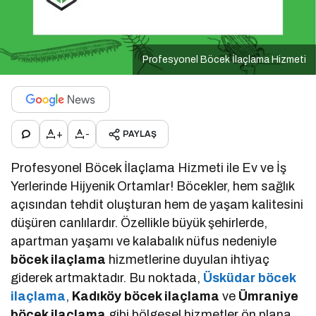
Profesyonel Böcek İlaçlama Hizmeti
+
-
PAYLAŞ
Profesyonel Böcek İlaçlama Hizmeti ile Ev ve İş
Yerlerinde Hijyenik Ortamlar! Böcekler, hem sağlık
açısından tehdit oluşturan hem de yaşam kalitesini
düşüren canlılardır. Özellikle büyük şehirlerde,
apartman yaşamı ve kalabalık nüfus nedeniyle
böcek ilaçlama
hizmetlerine duyulan ihtiyaç
giderek artmaktadır. Bu noktada,
Üsküdar böcek
ilaçlama
,
Kadıköy böcek ilaçlama
ve
Ümraniye
böcek ilaçlama
gibi bölgesel hizmetler ön plana