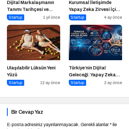
Dijital Markalaşmanın
Kurumsal İletişimde
Tanımı Tarihçesi ve
Yapay Zeka Zirvesi İçin
Önemi
Geri Sayım!
Startup
1 yıl önce
Startup
4 ay önce
Ulaşılabilir Lüksün Yeni
Türkiye’nin Dijital
Yüzü
Geleceği: Yapay Zeka
Çağında “BİLGE”
Startup
12 ay önce
Startup
2 ay önce
Hamlesi
Bir Cevap Yaz
E-posta adresiniz yayınlanmayacak.
Gerekli alanlar
*
ile