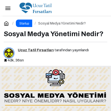
Sanayi ve Teknoloji Bakanlığı Heyeti Marmara
Teknokent’i Ziyaret Etti!
Paylaş
Yorum Yap
Sosyal Medya Yönetimi Nedir?
Startup
Sosyal Medya Yönetimi Nedir?
Ucuz Tatil Fırsatları
tarafından yayınlandı
4dk, 36sn