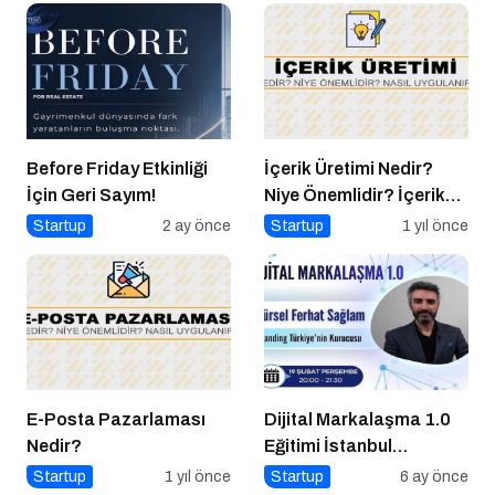
Before Friday Etkinliği
İçerik Üretimi Nedir?
İçin Geri Sayım!
Niye Önemlidir? İçerik
Üretimi Nasıl Yapılır?
Startup
2 ay önce
Startup
1 yıl önce
E-Posta Pazarlaması
Dijital Markalaşma 1.0
Nedir?
Eğitimi İstanbul
Üniversitesi’nde
Startup
1 yıl önce
Startup
6 ay önce