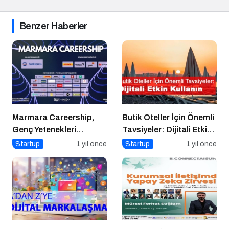
Benzer Haberler
Marmara Careership,
Butik Oteller İçin Önemli
Genç Yetenekleri
Tavsiyeler: Dijitali Etkin
Geleceğin İş Dünyasıyla
Kullanın
Startup
1 yıl önce
Startup
1 yıl önce
Buluşturuyor!