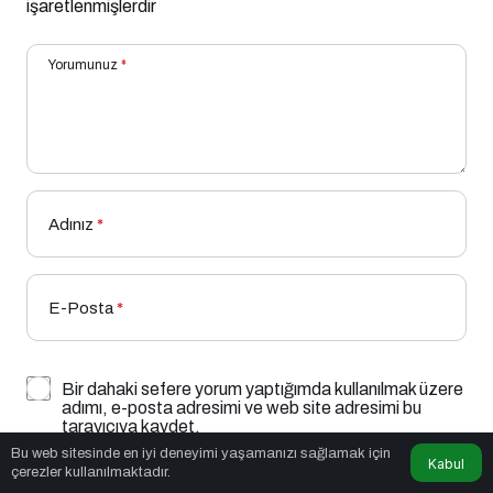
işaretlenmişlerdir
Yorumunuz
*
Adınız
*
E-Posta
*
Bir dahaki sefere yorum yaptığımda kullanılmak üzere
adımı, e-posta adresimi ve web site adresimi bu
tarayıcıya kaydet.
Bu web sitesinde en iyi deneyimi yaşamanızı sağlamak için
Kabul
çerezler kullanılmaktadır.
YORUM GÖNDER