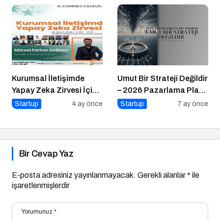
Gerçekleşti!
Kurumsal İletişimde
Umut Bir Strateji Değildir
Yapay Zeka Zirvesi İçin
– 2026 Pazarlama Planı
Geri Sayım!
Rehberi
Startup
4 ay önce
Startup
7 ay önce
Bir Cevap Yaz
E-posta adresiniz yayınlanmayacak.
Gerekli alanlar
*
ile
işaretlenmişlerdir
Yorumunuz
*