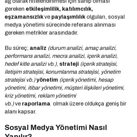
ağ olarak nitelendirilmesi için sahip olması
gereken
etkileşimlilik, katılımcılık,
eşzamansızlık
ve
paylaşımlılık
olguları, sosyal
medya yönetimi sürecinde referans alınması
gereken metrikler arasındadır.
Bu süreç;
analiz
(durum analizi, amaç analizi,
performans analizi, mecra analizi, içerik analizi,
hedef kitle analizi vb.)
,
strateji
(içerik stratejisi,
iletişim stratejisi, konumlanma stratejisi, yönetim
stratejisi vb.)
yönetim
(içerik yönetimi, hesap
yönetimi, itibar yönetimi, müşteri ilişkileri yönetimi,
kriz yönetimi, reklam yönetimi
vb.)
ve
raporlama
olmak üzere oldukça geniş bir
alanı kapsar.
Sosyal Medya Yönetimi Nasıl
Yapılır?