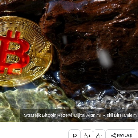
Stratejik Bitcoin Rezervi: Dijital Altın mı, Riskli Bir Hamle m
+
-
PAYLAŞ