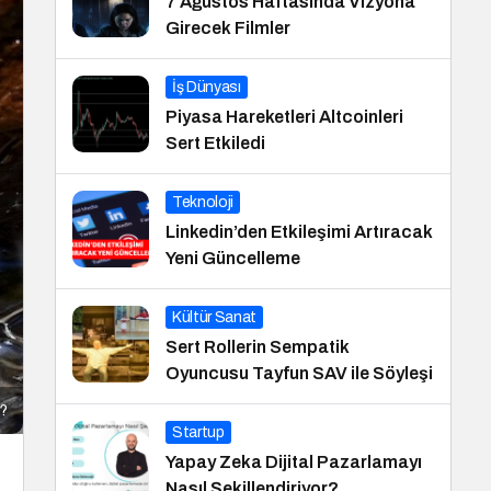
7 Ağustos Haftasında Vizyona
Girecek Filmler
İş Dünyası
Piyasa Hareketleri Altcoinleri
Sert Etkiledi
Teknoloji
Linkedin’den Etkileşimi Artıracak
Yeni Güncelleme
Kültür Sanat
Sert Rollerin Sempatik
Oyuncusu Tayfun SAV ile Söyleşi
i?
Startup
Yapay Zeka Dijital Pazarlamayı
Nasıl Şekillendiriyor?