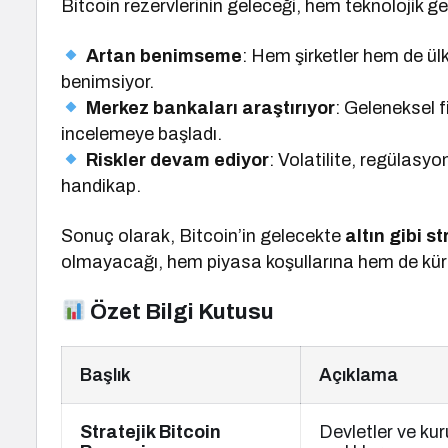
Bitcoin rezervlerinin geleceği, hem teknolojik ge
Artan benimseme
: Hem şirketler hem de ülke
benimsiyor.
Merkez bankaları araştırıyor
: Geleneksel f
incelemeye başladı.
Riskler devam ediyor
: Volatilite, regülasyo
handikap.
Sonuç olarak, Bitcoin’in gelecekte
altın gibi s
olmayacağı, hem piyasa koşullarına hem de kür
Özet Bilgi Kutusu
Başlık
Açıklama
Stratejik Bitcoin
Devletler ve kur