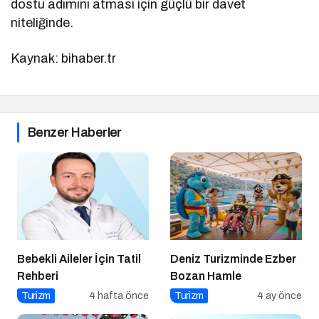
dostu adımını atması için güçlü bir davet
niteliğinde.
Kaynak: bihaber.tr
Benzer Haberler
Bebekli Aileler İçin Tatil
Deniz Turizminde Ezber
Rehberi
Bozan Hamle
Turizm
4 hafta önce
Turizm
4 ay önce