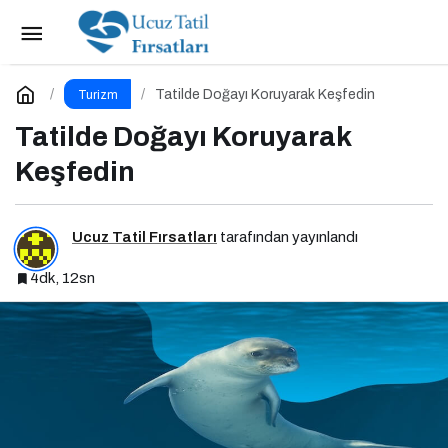
Tatil Yolculuğuna Hazırlık Rehberi: Aracınız İçin
Almanız Gereken 7 Temel Önlem!
Paylaş
Yorum Yap
Tatilde Doğayı Koruyarak Keşfedin
Turizm
Tatilde Doğayı Koruyarak
Keşfedin
Ucuz Tatil Fırsatları
tarafından yayınlandı
4dk, 12sn