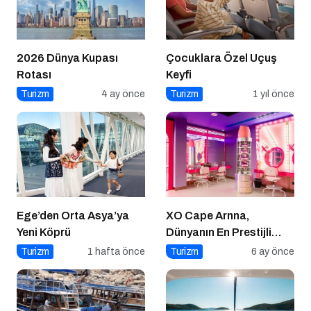
2026 Dünya Kupası
Çocuklara Özel Uçuş
Rotası
Keyfi
Turizm
4 ay önce
Turizm
1 yıl önce
Ege’den Orta Asya’ya
XO Cape Arnna,
Yeni Köprü
Dünyanın En Prestijli
Seyahat Yayınlarında
Turizm
1 hafta önce
Turizm
6 ay önce
Conde Nast Traveller
Editoryal Seçkisinde
Türkiye’den Listelenen