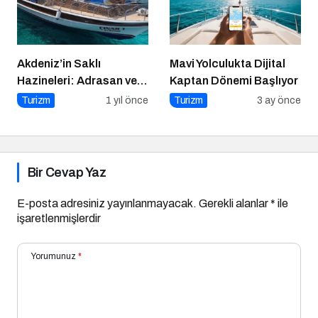
Tek Otel Olarak Öne
Çıktı
Akdeniz’in Saklı
Mavi Yolculukta Dijital
Hazineleri: Adrasan ve
Kaptan Dönemi Başlıyor
Çevresi
Turizm
1 yıl önce
Turizm
3 ay önce
Bir Cevap Yaz
E-posta adresiniz yayınlanmayacak.
Gerekli alanlar
*
ile
işaretlenmişlerdir
Yorumunuz
*