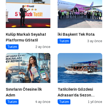
Kulüp Markalı Seyahat
İki Başkent Tek Rota
Platformu GStatil
Turizm
3 ay önce
Turizm
2 ay önce
Sınırların Ötesine İlk
Tatilcilerin Gözdesi
Adım
Adrasan’da Sezon
Açıldı!
Turizm
4 ay önce
Turizm
1 yıl önce