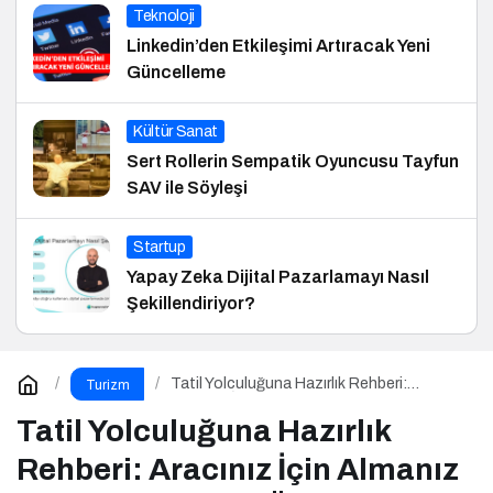
Teknoloji
Linkedin’den Etkileşimi Artıracak Yeni
Güncelleme
Kültür Sanat
Sert Rollerin Sempatik Oyuncusu Tayfun
SAV ile Söyleşi
Startup
Yapay Zeka Dijital Pazarlamayı Nasıl
Şekillendiriyor?
Tatil Yolculuğuna Hazırlık Rehberi:
Turizm
Aracınız İçin Almanız Gereken 7 Temel
Önlem!
Tatil Yolculuğuna Hazırlık
Rehberi: Aracınız İçin Almanız