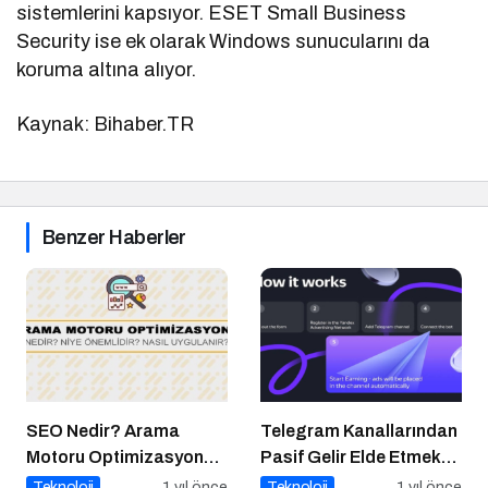
sistemlerini kapsıyor. ESET Small Business
Security ise ek olarak Windows sunucularını da
koruma altına alıyor.
Kaynak: Bihaber.TR
Benzer Haberler
SEO Nedir? Arama
Telegram Kanallarından
Motoru Optimizasyonu
Pasif Gelir Elde Etmek
Nasıl Yapılır?
Artık Mümkün
Teknoloji
1 yıl önce
Teknoloji
1 yıl önce