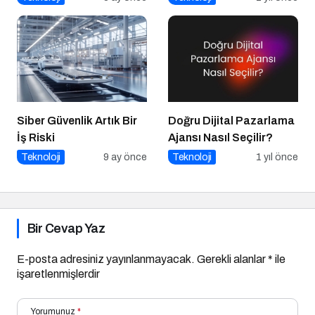
Gerçekleştirdi
Siber Güvenlik Artık Bir
Doğru Dijital Pazarlama
İş Riski
Ajansı Nasıl Seçilir?
Teknoloji
9 ay önce
Teknoloji
1 yıl önce
Bir Cevap Yaz
E-posta adresiniz yayınlanmayacak.
Gerekli alanlar
*
ile
işaretlenmişlerdir
Yorumunuz
*