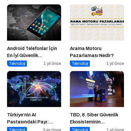
Android Telefonlar İçin
Arama Motoru
En İyi Güvenlik
Pazarlaması Nedir?
Uygulamaları
Teknoloji
1 yıl önce
Teknoloji
1 yıl önce
Türkiye’nin AI
TBD, 8. Siber Güvenlik
Pastasındaki Payı:
Ekosisteminin
Üretici mi, Tüketici mi?
Geliştirilmesi Zirvesi’ni
Teknoloji
3 ay önce
Teknoloji
1 yıl önce