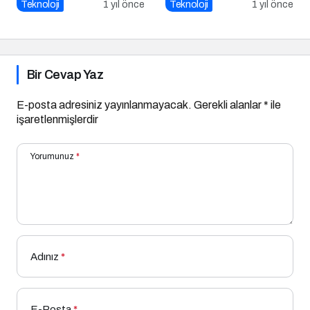
Temizlemenin Zamanı
Teknoloji
1 yıl önce
Teknoloji
1 yıl önce
Geldi!
Bir Cevap Yaz
E-posta adresiniz yayınlanmayacak.
Gerekli alanlar
*
ile
işaretlenmişlerdir
Yorumunuz
*
Adınız
*
E-Posta
*