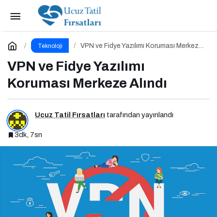
Dijital dünyanın yeni tehdidi: SnakeStealer
Paylaş
Yorum Yap
VPN ve Fidye Yazılımı Koruması Merkeze
Teknoloji
Alındı
VPN ve Fidye Yazılımı
Koruması Merkeze Alındı
Ucuz Tatil Fırsatları
tarafından yayınlandı
3dk, 7sn