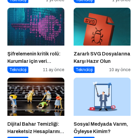
Şifrelemenin kritik rolü:
Zararlı SVG Dosyalarına
Kurumlar için veri
Karşı Hazır Olun
güvenliğinin temel
Teknoloji
11 ay önce
Teknoloji
10 ay önce
katmanı
Dijital Bahar Temizliği:
Sosyal Medyada Varım,
Hareketsiz Hesaplarınızı
Öyleyse Kimim?