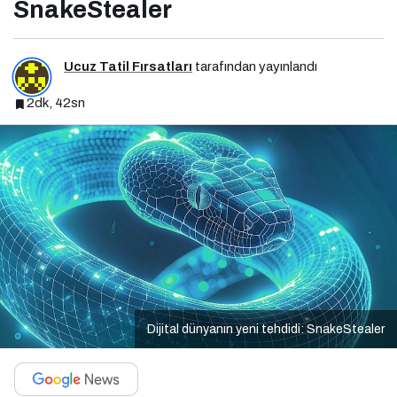
SnakeStealer
Ucuz Tatil Fırsatları
tarafından yayınlandı
2dk, 42sn
Dijital dünyanın yeni tehdidi: SnakeStealer