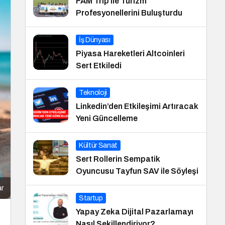
FAM Trip ile Turizm
Profesyonellerini Buluşturdu
İş Dünyası
Piyasa Hareketleri Altcoinleri
Sert Etkiledi
Teknoloji
Linkedin’den Etkileşimi Artıracak
Yeni Güncelleme
Kültür Sanat
Sert Rollerin Sempatik
Oyuncusu Tayfun SAV ile Söyleşi
ar
Startup
Yapay Zeka Dijital Pazarlamayı
Nasıl Şekillendiriyor?