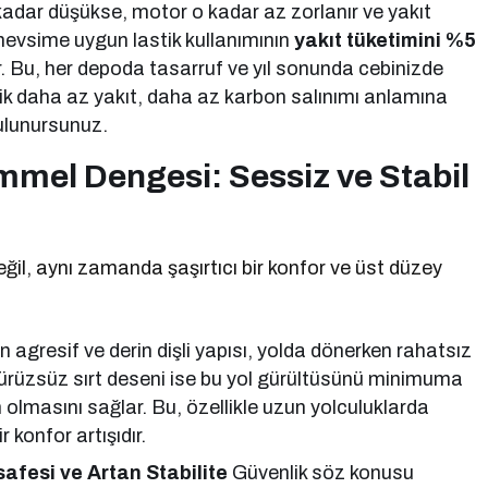
adar düşükse, motor o kadar az zorlanır ve yakıt
 mevsime uygun lastik kullanımının
yakıt tüketimini %5
 Bu, her depoda tasarruf ve yıl sonunda cebinizde
elik daha az yakıt, daha az karbon salınımı anlamına
bulunursunuz.
mel Dengesi: Sessiz ve Stabil
ğil, aynı zamanda şaşırtıcı bir konfor ve üst düzey
in agresif ve derin dişli yapısı, yolda dönerken rahatsız
a pürüzsüz sırt deseni ise bu yol gürültüsünü minimuma
m olmasını sağlar. Bu, özellikle uzun yolculuklarda
konfor artışıdır.
afesi ve Artan Stabilite
Güvenlik söz konusu