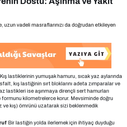
enin Dostu: Aşınma ve Yakıt
de, uzun vadeli masraflarınızı da doğrudan etkileyen
Kış lastiklerinin yumuşak hamuru, sıcak yaz aylarında
falt, kış lastiğinin sırt bloklarını adeta zımparalar ve
Yaz lastikleri ise aşınmaya dirençli sert hamurları
e formunu kilometrelerce korur. Mevsiminde doğru
(yaz ve kış) ömrünü uzatarak sizi beklenmedik
ruf
Bir lastiğin yolda ilerlemek için ihtiyaç duyduğu