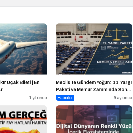
ır Uçak Bileti | En
Meclis’te Gündem Yoğun: 11. Yargı
ar
Paketi ve Memur Zammında Son
Durum!
1 yıl önce
Haberler
9 ay önce