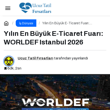
Kurumsal İletişim Hakkında Her Şey: Kurumsal
İletişim 2.0 Podcast Serisi
Paylaş
Yorum Yap
Yılın En Büyük E-Ticaret Fuarı:
İş Dünyası
WORLDEF Istanbul 2026
Yılın En Büyük E-Ticaret Fuarı:
WORLDEF Istanbul 2026
Ucuz Tatil Fırsatları
tarafından yayınlandı
6dk, 2sn