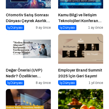
Otomotiv Satış Sonrası
Kamu Bilgi ve İletişim
Dünyası Çeyrek Asırlık
Teknolojileri Konferansı
Zirve İçin İstanbul’da
2026 İçin Geri Sayım!
İş Dünyası
9 ay önce
İş Dünyası
1 ay önce
Buluşuyor
Değer Önerisi (UVP)
Employer Brand Summit
Nedir? Özellikten
2025 İçin Geri Sayım!
Faydaya Geçiş
İş Dünyası
8 ay önce
İş Dünyası
1 yıl önce