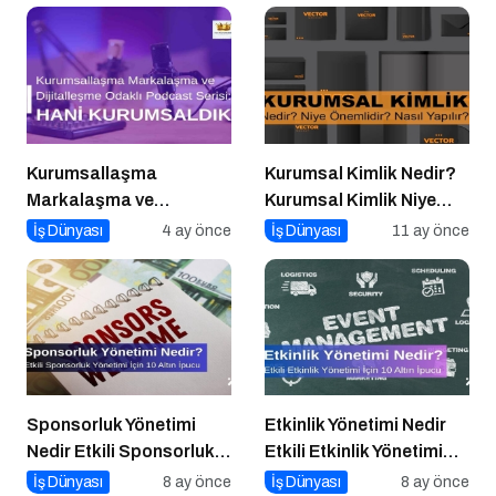
Kurumsallaşma
Kurumsal Kimlik Nedir?
Markalaşma ve
Kurumsal Kimlik Niye
Dijitalleşme Odaklı
Önemlidir? Kurumsal
İş Dünyası
4 ay önce
İş Dünyası
11 ay önce
Podcast Serisi: Hani
Kimlik Nasıl Yapılır?
Kurumsaldık
Sponsorluk Yönetimi
Etkinlik Yönetimi Nedir
Nedir Etkili Sponsorluk
Etkili Etkinlik Yönetimi
Yönetimi İçin 10 Altın
İçin 10 Altın İpucu
İş Dünyası
8 ay önce
İş Dünyası
8 ay önce