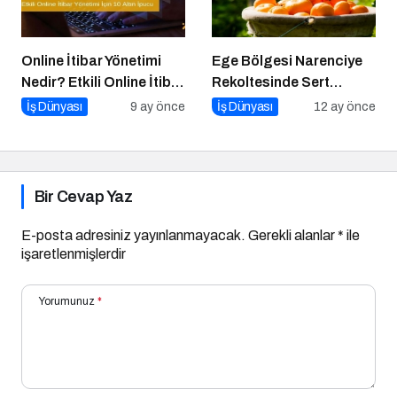
Online İtibar Yönetimi
Ege Bölgesi Narenciye
Nedir? Etkili Online İtibar
Rekoltesinde Sert
Yönetimi İçin 10 Altın
Düşüş: Üretim Yüzde 34
İş Dünyası
9 ay önce
İş Dünyası
12 ay önce
İpucu
Azaldı
Bir Cevap Yaz
E-posta adresiniz yayınlanmayacak.
Gerekli alanlar
*
ile
işaretlenmişlerdir
Yorumunuz
*