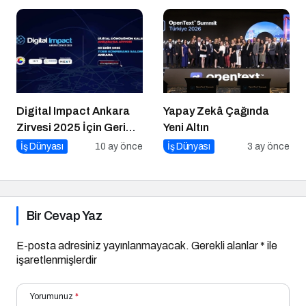
İpucu
Digital Impact Ankara
Yapay Zekâ Çağında
Zirvesi 2025 İçin Geri
Yeni Altın
Sayım!
İş Dünyası
10 ay önce
İş Dünyası
3 ay önce
Bir Cevap Yaz
E-posta adresiniz yayınlanmayacak.
Gerekli alanlar
*
ile
işaretlenmişlerdir
Yorumunuz
*