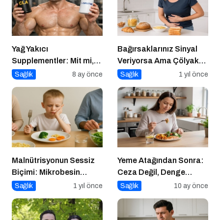
Yağ Yakıcı
Bağırsaklarınız Sinyal
Supplementler: Mit mi,
Veriyorsa Ama Çölyak
Gerçek mi?
Değilseniz
Sağlık
8 ay önce
Sağlık
1 yıl önce
Malnütrisyonun Sessiz
Yeme Atağından Sonra:
Biçimi: Mikrobesin
Ceza Değil, Denge
Eksikliklerinin
Zamanı
Sağlık
1 yıl önce
Sağlık
10 ay önce
Nörogelişim Üzerindeki
Etkisi