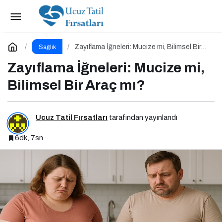
Postbiyotikler: Probiyotiklerin Yeni
Jenerasyonu mu?
Paylaş
Yorum Yap
Zayıflama İğneleri: Mucize mi, Bilimsel Bir
Sağlık
Araç mı?
Zayıflama İğneleri: Mucize mi,
Bilimsel Bir Araç mı?
Ucuz Tatil Fırsatları
tarafından yayınlandı
6dk, 7sn