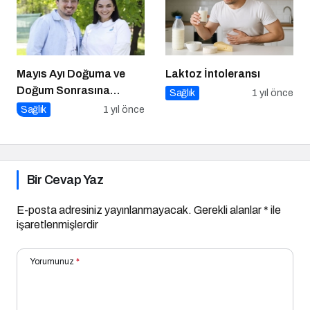
Mayıs Ayı Doğuma ve
Laktoz İntoleransı
Doğum Sonrasına
Sağlık
1 yıl önce
Hazırlık Atölyesi
Sağlık
1 yıl önce
Bir Cevap Yaz
E-posta adresiniz yayınlanmayacak.
Gerekli alanlar
*
ile
işaretlenmişlerdir
Yorumunuz
*