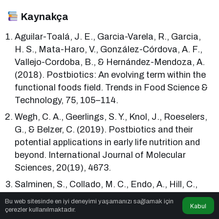
Kaynakça
Aguilar-Toalá, J. E., Garcia-Varela, R., Garcia,
H. S., Mata-Haro, V., González-Córdova, A. F.,
Vallejo-Cordoba, B., & Hernández-Mendoza, A.
(2018). Postbiotics: An evolving term within the
functional foods field. Trends in Food Science &
Technology, 75, 105–114.
Wegh, C. A., Geerlings, S. Y., Knol, J., Roeselers,
G., & Belzer, C. (2019). Postbiotics and their
potential applications in early life nutrition and
beyond. International Journal of Molecular
Sciences, 20(19), 4673.
Salminen, S., Collado, M. C., Endo, A., Hill, C.,
Lebeer, S., Quigley, E. M., … & Vinderola, G.
Bu web sitesinde en iyi deneyimi yaşamanızı sağlamak için
Kabul
(2021). The International Scientific Association
çerezler kullanılmaktadır.