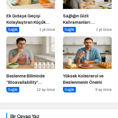
Ek Gıdaya Geçişi
Sağlığın Gizli
Kolaylaştıran Küçük
Kahramanları:
Sırlar
Diyetisyenlerimiz
Sağlık
1 yıl önce
Sağlık
1 yıl önce
Beslenme Biliminde
Yüksek Kolesterol ve
“Bioavailability”
Beslenmenin Önemi
Kavramı: Hangi Besin Ne
Sağlık
12 ay önce
Sağlık
9 ay önce
Kadar Emilir?
Bir Cevap Yaz