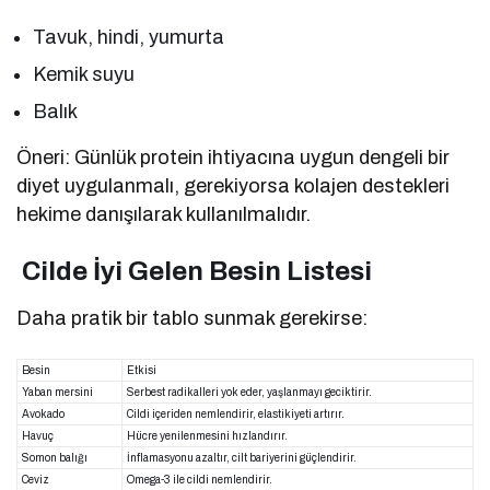
Tavuk, hindi, yumurta
Kemik suyu
Balık
Öneri: Günlük protein ihtiyacına uygun dengeli bir
diyet uygulanmalı, gerekiyorsa kolajen destekleri
hekime danışılarak kullanılmalıdır.
Cilde İyi Gelen Besin Listesi
Daha pratik bir tablo sunmak gerekirse:
Besin
Etkisi
Yaban mersini
Serbest radikalleri yok eder, yaşlanmayı geciktirir.
Avokado
Cildi içeriden nemlendirir, elastikiyeti artırır.
Havuç
Hücre yenilenmesini hızlandırır.
Somon balığı
İnflamasyonu azaltır, cilt bariyerini güçlendirir.
Ceviz
Omega-3 ile cildi nemlendirir.