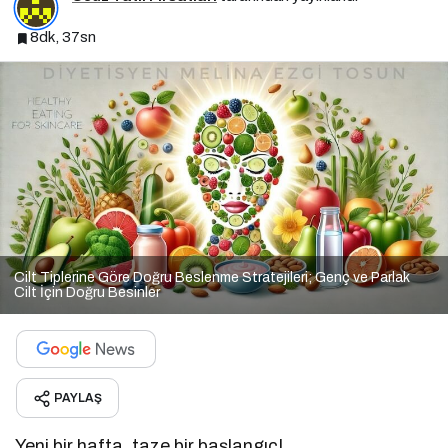
8dk, 37sn
Cilt Tiplerine Göre Doğru Beslenme Stratejileri; Genç ve Parlak
Cilt İçin Doğru Besinler
PAYLAŞ
Yeni bir hafta, taze bir başlangıç!