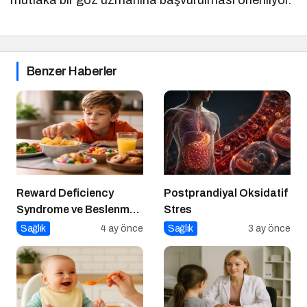
Benzer Haberler
Reward Deficiency
Postprandiyal Oksidatif
Syndrome ve Beslenme
Stres
Davranışı
Sağlık
4 ay önce
Sağlık
3 ay önce