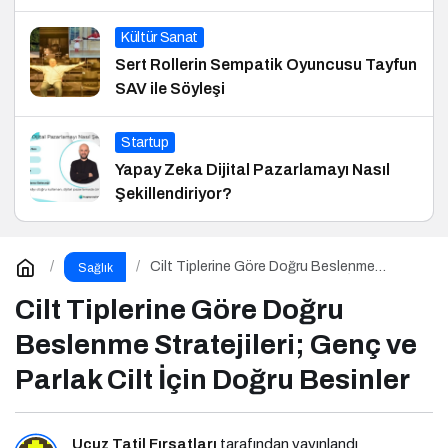
Kültür Sanat
Sert Rollerin Sempatik Oyuncusu Tayfun
SAV ile Söyleşi
Startup
Yapay Zeka Dijital Pazarlamayı Nasıl
Şekillendiriyor?
Cilt Tiplerine Göre Doğru Beslenme
Sağlık
Stratejileri; Genç ve Parlak Cilt İçin Doğru
Besinler
Cilt Tiplerine Göre Doğru
Beslenme Stratejileri; Genç ve
Parlak Cilt İçin Doğru Besinler
Ucuz Tatil Fırsatları
tarafından yayınlandı