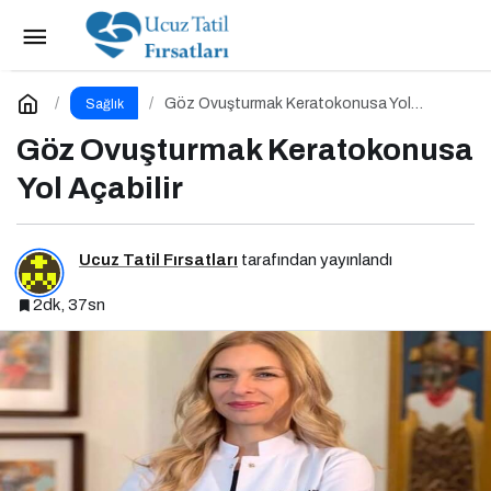
Cilt Tiplerine Göre Doğru Beslenme Stratejileri;
Genç ve Parlak Cilt İçin Doğru Besinler
Paylaş
Yorum Yap
Göz Ovuşturmak Keratokonusa Yol
Sağlık
Açabilir
Göz Ovuşturmak Keratokonusa
Yol Açabilir
Ucuz Tatil Fırsatları
tarafından yayınlandı
2dk, 37sn