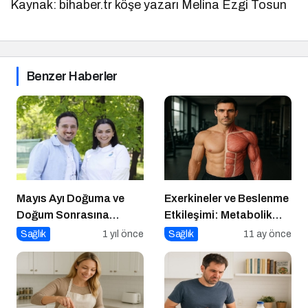
Kaynak: bihaber.tr köşe yazarı Melina Ezgi Tosun
Benzer Haberler
Mayıs Ayı Doğuma ve
Exerkineler ve Beslenme
Doğum Sonrasına
Etkileşimi: Metabolik
Hazırlık Atölyesi
Sağlıkta Yeni Bir
Sağlık
1 yıl önce
Sağlık
11 ay önce
Perspektif