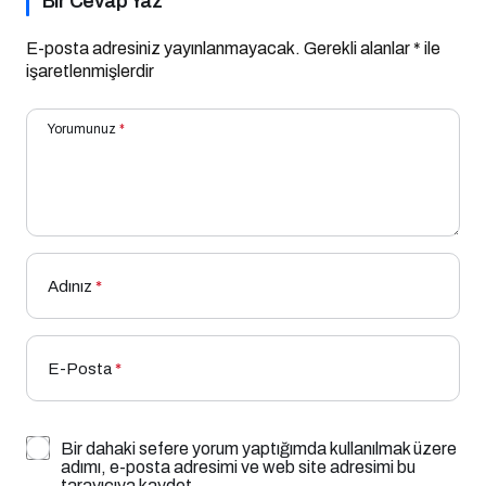
Bir Cevap Yaz
E-posta adresiniz yayınlanmayacak.
Gerekli alanlar
*
ile
işaretlenmişlerdir
Yorumunuz
*
Adınız
*
E-Posta
*
Bir dahaki sefere yorum yaptığımda kullanılmak üzere
adımı, e-posta adresimi ve web site adresimi bu
tarayıcıya kaydet.