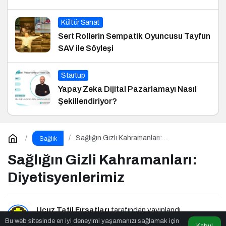
Kültür Sanat
Sert Rollerin Sempatik Oyuncusu Tayfun
SAV ile Söyleşi
Startup
Yapay Zeka Dijital Pazarlamayı Nasıl
Şekillendiriyor?
Sağlığın Gizli Kahramanları:
Sağlık
Diyetisyenlerimiz
Sağlığın Gizli Kahramanları:
Diyetisyenlerimiz
Ucuz Tatil Fırsatları
tarafından yayınlandı
Bu web sitesinde en iyi deneyimi yaşamanızı sağlamak için
Kabul