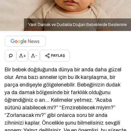
Yarık Damak ve Dudakla Doğan Bebeklerde Beslenme
+
-
PAYLAŞ
Bir bebek doğduğunda dünya bir anda daha güzel
olur. Ama bazı anneler için bu ilk karşılaşma, bir
parça endişeyle gölgelenebilir. Bebeğinizin dudak
ya da damak bölgesinde bir farklılık olduğunu
öğrendiğiniz o an… Kelimeler yetmez. “Acaba
sütünü alabilecek mi?” “Emzirebilecek miyim?”
“Zorlanacak mı?” gibi onlarca soru bir anda
zihninizi kaplar. Öncelikle şunu bilmelisiniz sevgili
annem: Yalnız değilsiniz. Ve en önemlisi, bu süreçte