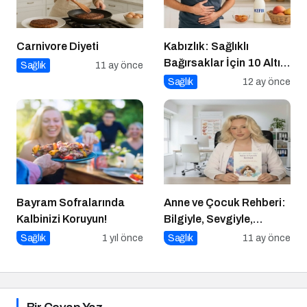
Carnivore Diyeti
Kabızlık: Sağlıklı
Bağırsaklar İçin 10 Altın
Sağlık
11 ay önce
Öneri
Sağlık
12 ay önce
Bayram Sofralarında
Anne ve Çocuk Rehberi:
Kalbinizi Koruyun!
Bilgiyle, Sevgiyle,
Güvenle
Sağlık
1 yıl önce
Sağlık
11 ay önce