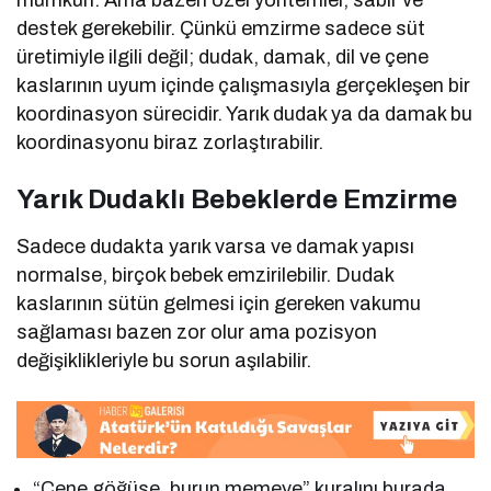
mümkün. Ama bazen özel yöntemler, sabır ve
destek gerekebilir. Çünkü emzirme sadece süt
üretimiyle ilgili değil; dudak, damak, dil ve çene
kaslarının uyum içinde çalışmasıyla gerçekleşen bir
koordinasyon sürecidir. Yarık dudak ya da damak bu
koordinasyonu biraz zorlaştırabilir.
Yarık Dudaklı Bebeklerde Emzirme
Sadece dudakta yarık varsa ve damak yapısı
normalse, birçok bebek emzirilebilir. Dudak
kaslarının sütün gelmesi için gereken vakumu
sağlaması bazen zor olur ama pozisyon
değişiklikleriyle bu sorun aşılabilir.
“Çene göğüse, burun memeye” kuralını burada