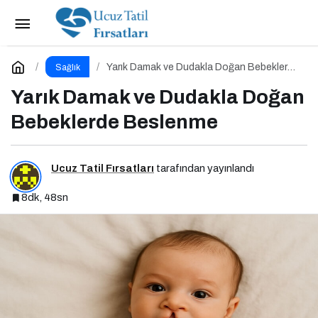
Sağlığın Gizli Kahramanları: Diyetisyenlerimiz
Paylaş
Yorum Yap
Yarık Damak ve Dudakla Doğan Bebeklerde
Sağlık
Beslenme
Yarık Damak ve Dudakla Doğan
Bebeklerde Beslenme
Ucuz Tatil Fırsatları
tarafından yayınlandı
8dk, 48sn