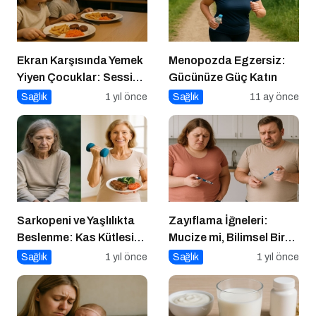
Ekran Karşısında Yemek
Menopozda Egzersiz:
Yiyen Çocuklar: Sessiz
Gücünüze Güç Katın
Tehlike
Sağlık
1 yıl önce
Sağlık
11 ay önce
Sarkopeni ve Yaşlılıkta
Zayıflama İğneleri:
Beslenme: Kas Kütlesi
Mucize mi, Bilimsel Bir
Nasıl Korunur?
Araç mı?
Sağlık
1 yıl önce
Sağlık
1 yıl önce