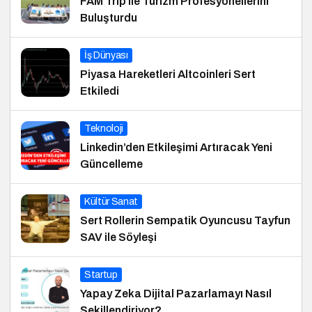
FAM Trip ile Turizm Profesyonellerini
Buluşturdu
İş Dünyası
Piyasa Hareketleri Altcoinleri Sert
Etkiledi
Teknoloji
Linkedin’den Etkileşimi Artıracak Yeni
Güncelleme
Kültür Sanat
Sert Rollerin Sempatik Oyuncusu Tayfun
SAV ile Söyleşi
Startup
Yapay Zeka Dijital Pazarlamayı Nasıl
Şekillendiriyor?