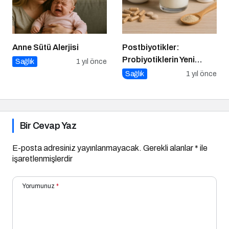
Anne Sütü Alerjisi
Postbiyotikler:
Probiyotiklerin Yeni
Sağlık
1 yıl önce
Jenerasyonu mu?
Sağlık
1 yıl önce
Bir Cevap Yaz
E-posta adresiniz yayınlanmayacak.
Gerekli alanlar
*
ile
işaretlenmişlerdir
Yorumunuz
*