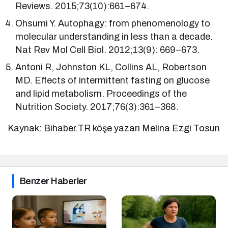
Reviews. 2015;73(10):661–674.
Ohsumi Y. Autophagy: from phenomenology to
molecular understanding in less than a decade.
Nat Rev Mol Cell Biol. 2012;13(9): 669–673.
Antoni R, Johnston KL, Collins AL, Robertson
MD. Effects of intermittent fasting on glucose
and lipid metabolism. Proceedings of the
Nutrition Society. 2017;76(3):361–368.
Kaynak: Bihaber.TR köşe yazarı Melina Ezgi Tosun
Benzer Haberler