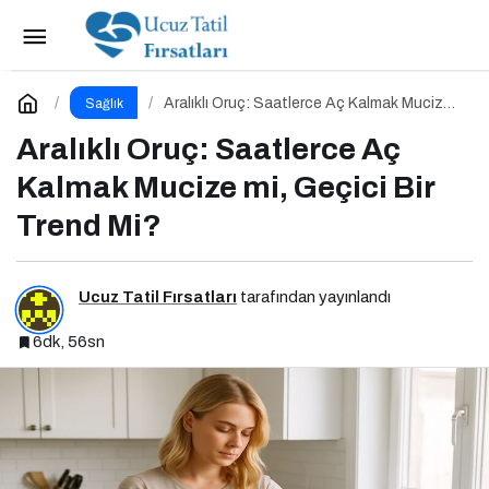
Laktoz İntoleransı
Paylaş
Yorum Yap
Aralıklı Oruç: Saatlerce Aç Kalmak Mucize
Sağlık
mi, Geçici Bir Trend Mi?
Aralıklı Oruç: Saatlerce Aç
Kalmak Mucize mi, Geçici Bir
Trend Mi?
Ucuz Tatil Fırsatları
tarafından yayınlandı
6dk, 56sn