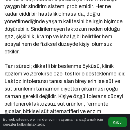
yaygın bir sindirim sistemi problemidir. Her ne
kadar ciddi bir hastalık olmasa da, doğru
yönetilmediğinde yaşam kalitesini belirgin biçimde
düşürebilir. Sindirilemeyen laktozun neden olduğu
gaz, şişkinlik, kramp ve ishal gibi belirtiler hem
sosyal hem de fiziksel düzeyde kişiyi olumsuz
etkiler.
Tanı süreci; dikkatli bir beslenme öyküsü, klinik
gözlem ve gerekirse özel testlerle desteklenmelidir.
Laktoz intoleransı tanısı alan bireylerin ise süt ve
süt ürünlerini tamamen diyetten çıkarması çoğu
zaman gerekli değildir. Kişiye özgü tolerans düzeyi
belirlenerek laktozsuz süt ürünleri, fermente
gıdalar, bitkisel süt alternatifleri ve enzim
takviyeleri gibi seçeneklerle dengeli bir beslenme
Bu web sitesinde en iyi deneyimi yaşamanızı sağlamak için
Kabul
çerezler kullanılmaktadır.
modeli sürdürülebilir.