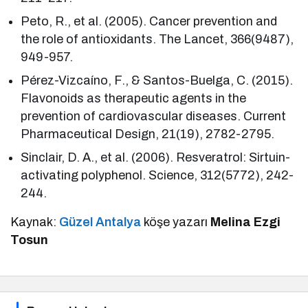
Peto, R., et al. (2005). Cancer prevention and
the role of antioxidants. The Lancet, 366(9487),
949-957.
Pérez-Vizcaíno, F., & Santos-Buelga, C. (2015).
Flavonoids as therapeutic agents in the
prevention of cardiovascular diseases. Current
Pharmaceutical Design, 21(19), 2782-2795.
Sinclair, D. A., et al. (2006). Resveratrol: Sirtuin-
activating polyphenol. Science, 312(5772), 242-
244.
Kaynak:
Güzel Antalya
köşe yazarı
Melina Ezgi
Tosun