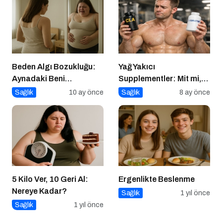
Beden Algı Bozukluğu:
Yağ Yakıcı
Aynadaki Beni
Supplementler: Mit mi,
Sevememek
Gerçek mi?
Sağlık
10 ay önce
Sağlık
8 ay önce
5 Kilo Ver, 10 Geri Al:
Ergenlikte Beslenme
Nereye Kadar?
Sağlık
1 yıl önce
Sağlık
1 yıl önce