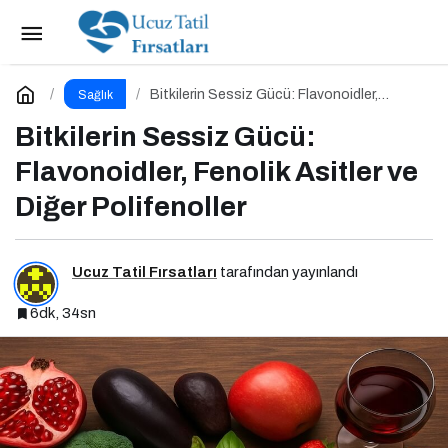
Göz Ovuşturmak Keratokonusa Yol Açabilir
Paylaş
Yorum Yap
Bitkilerin Sessiz Gücü: Flavonoidler,
Sağlık
Fenolik Asitler ve Diğer Polifenoller
Bitkilerin Sessiz Gücü:
Flavonoidler, Fenolik Asitler ve
Diğer Polifenoller
Ucuz Tatil Fırsatları
tarafından yayınlandı
6dk, 34sn