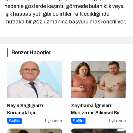
nedenle gözlerde kaşıntı, görmede bulanıklık veya
ışık hassasiyeti gibi belirtiler fark edildiğinde
mutlaka bir göz uzmanına başvurulması öneriliyor.
Benzer Haberler
Beyin Sağlığınızı
Zayıflama İğneleri:
Korumak İçin
Mucize mi, Bilimsel Bir
Uygulayabileceğiniz 7
Araç mı?
Sağlık
1 yıl önce
Sağlık
1 yıl önce
Etkili Yöntem