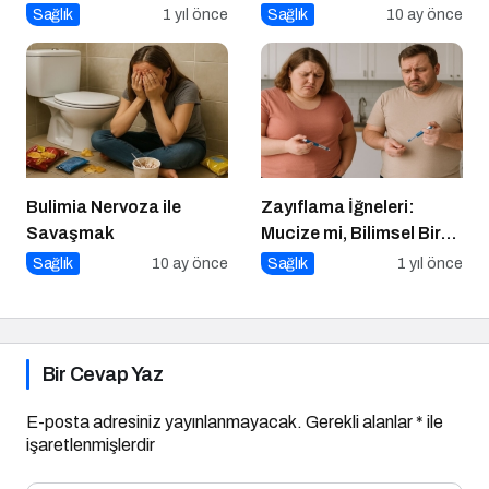
Düşük Glisemik İndeksli
Sağlık
1 yıl önce
Sağlık
10 ay önce
Diyetlerin Rolü
Bulimia Nervoza ile
Zayıflama İğneleri:
Savaşmak
Mucize mi, Bilimsel Bir
Araç mı?
Sağlık
10 ay önce
Sağlık
1 yıl önce
Bir Cevap Yaz
E-posta adresiniz yayınlanmayacak.
Gerekli alanlar
*
ile
işaretlenmişlerdir