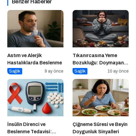
Benzer Haberler
Astım ve Alerjik
Tıkanırcasına Yeme
Hastalıklarda Beslenme
Bozukluğu: Doymayan
Duygular
Sağlık
9 ay önce
Sağlık
10 ay önce
İnsülin Direnci ve
Çiğneme Süresi ve Beyin
Beslenme Tedavisi:
Doygunluk Sinyalleri