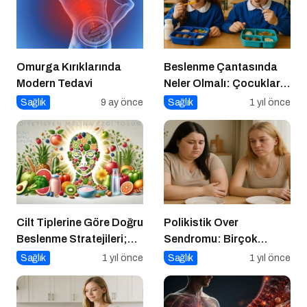
Omurga Kırıklarında
Beslenme Çantasında
Modern Tedavi
Neler Olmalı: Çocuklar
İçin Lezzetli ve Dengeli
Sağlık
9 ay önce
Sağlık
1 yıl önce
Alternatifler
Cilt Tiplerine Göre Doğru
Polikistik Over
Beslenme Stratejileri;
Sendromu: Birçok
Genç ve Parlak Cilt İçin
Kadının Sessiz Yoldaşı
Sağlık
1 yıl önce
Sağlık
1 yıl önce
Doğru Besinler