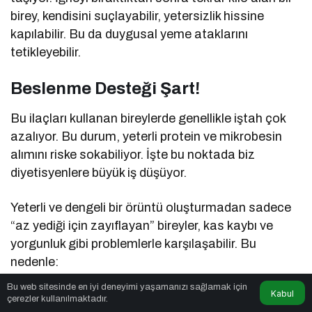
birey, kendisini suçlayabilir, yetersizlik hissine
kapılabilir. Bu da duygusal yeme ataklarını
tetikleyebilir.
Beslenme Desteği Şart!
Bu ilaçları kullanan bireylerde genellikle iştah çok
azalıyor. Bu durum, yeterli protein ve mikrobesin
alımını riske sokabiliyor. İşte bu noktada biz
diyetisyenlere büyük iş düşüyor.
Yeterli ve dengeli bir örüntü oluşturmadan sadece
“az yediği için zayıflayan” bireyler, kas kaybı ve
yorgunluk gibi problemlerle karşılaşabilir. Bu
nedenle:
Bu web sitesinde en iyi deneyimi yaşamanızı sağlamak için
Kabul
Yeterli protein alımı
çerezler kullanılmaktadır.