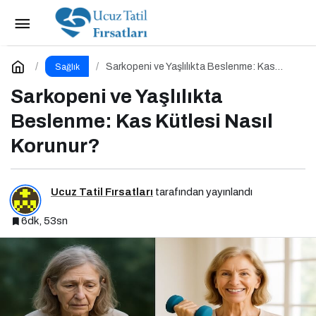
Zayıflama İğneleri: Mucize mi, Bilimsel Bir Araç
mı?
Paylaş
Yorum Yap
Sarkopeni ve Yaşlılıkta Beslenme: Kas
Sağlık
Kütlesi Nasıl Korunur?
Sarkopeni ve Yaşlılıkta
Beslenme: Kas Kütlesi Nasıl
Korunur?
Ucuz Tatil Fırsatları
tarafından yayınlandı
6dk, 53sn