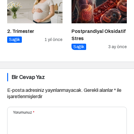
2. Trimester
Postprandiyal Oksidatif
Stres
Sağlık
1 yıl önce
Sağlık
3 ay önce
Bir Cevap Yaz
E-posta adresiniz yayınlanmayacak.
Gerekli alanlar
*
ile
işaretlenmişlerdir
Yorumunuz
*